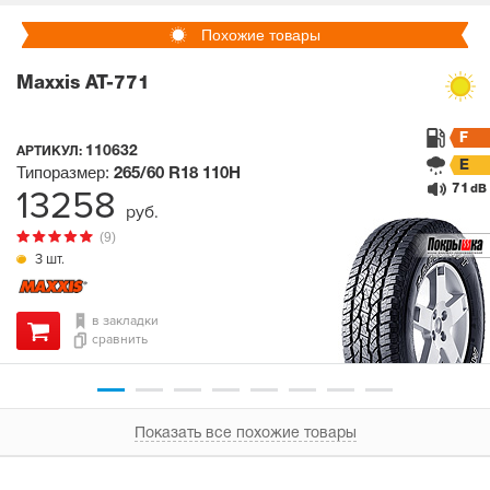
Похожие товары
Maxxis AT-771
F
110632
АРТИКУЛ:
E
Типоразмер:
265/60 R18
110H
71
13258
dB
руб.
(9)
3 шт.
в закладки
сравнить
Показать все похожие товары