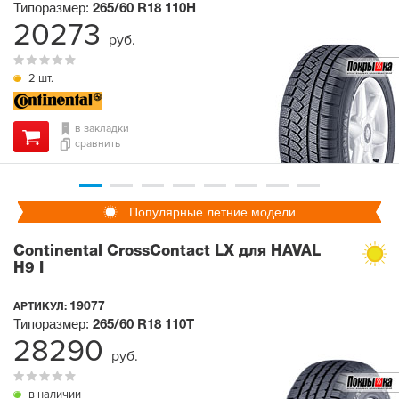
Типоразмер:
265/60 R18
110H
20273
руб.
2 шт.
в закладки
сравнить
Популярные летние модели
Continental CrossContact LX для HAVAL
H9 I
19077
АРТИКУЛ:
Типоразмер:
265/60 R18
110T
28290
руб.
в наличии