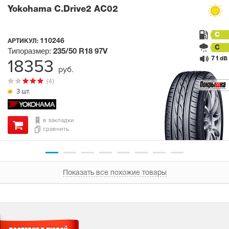
Yokohama C.Drive2 AC02
C
110246
АРТИКУЛ:
C
Типоразмер:
235/50 R18
97V
71
18353
dB
руб.
(4)
3 шт.
в закладки
сравнить
Показать все похожие товары