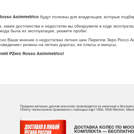
будут полезны для владельцев, которые подб
 Rosso Asimmetrico
е, какие достоинства и недостатки вы обнаружили в ходе эксплуат
риода была их эксплуатация, укажите пробег.
но Ваше мнение о недостатках летних шин Пирелли Зеро Россо Аси
«поведение» резины на летних дорогах, ее плюсы и минусы.
relli PZero Rosso Asimmetrico!
Продажа автошин, дисков или колес производится за наличный и безналич
Оплату также можно произвести с помощью карт VISA, VISA-Electron, Maste
ДОСТАВКА КОЛЕС ПО МОС
КОМПЛЕКТА — БЕСПЛАТНО