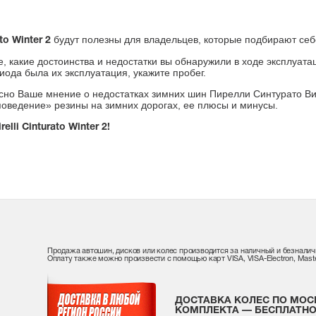
будут полезны для владельцев, которые подбирают се
to Winter 2
е, какие достоинства и недостатки вы обнаружили в ходе эксплуат
риода была их эксплуатация, укажите пробег.
но Ваше мнение о недостатках зимних шин Пирелли Синтурато Винте
«поведение» резины на зимних дорогах, ее плюсы и минусы.
lli Cinturato Winter 2!
Продажа автошин, дисков или колес производится за наличный и безналич
Оплату также можно произвести с помощью карт VISA, VISA-Electron, Maste
ДОСТАВКА КОЛЕС ПО МОС
КОМПЛЕКТА — БЕСПЛАТНО