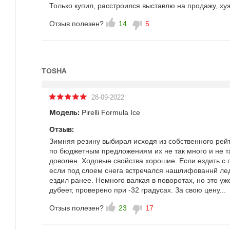
Только купил, расстроился выставлю на продажу, ху
Отзыв полезен?
14
5
TOSHA
28-09-2022
Pirelli Formula Ice
Модель:
Отзыв:
Зимняя резину выбирал исходя из собственного рейт
по бюджетным предложениям их не так много и не т
доволен. Ходовые свойства хорошие. Если ездить с г
если под слоем снега встречался нашлифованнй ле
ездил ранее. Немного валкая в поворотах, но это у
дубеет, проверено при -32 градусах. За свою цену...
Отзыв полезен?
23
17