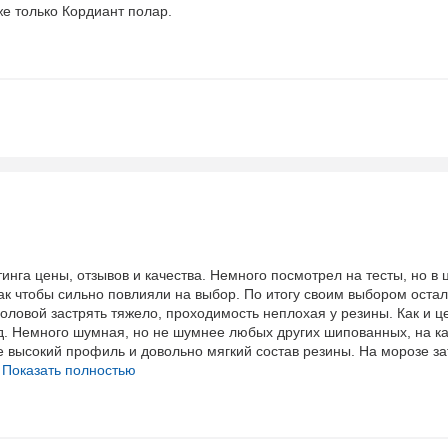
же только Кордиант полар.
инга цены, отзывов и качества. Немного посмотрел на тесты, но в
ак чтобы сильно повлияли на выбор. По итогу своим выбором оста
оловой застрять тяжело, проходимость неплохая у резины. Как и це
д. Немного шумная, но не шумнее любых других шипованных, на ка
же высокий профиль и довольно мягкий состав резины. На морозе за
Показать полностью