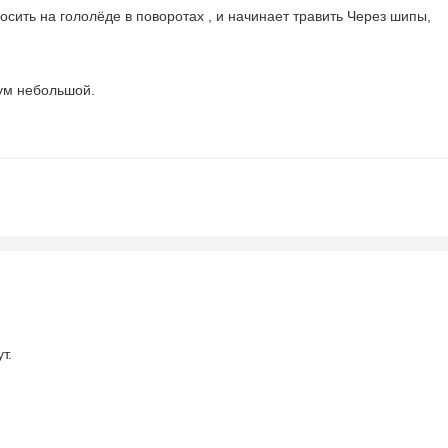
осить на гололёде в поворотах , и начинает травить Через шипы,
шум небольшой.
т.