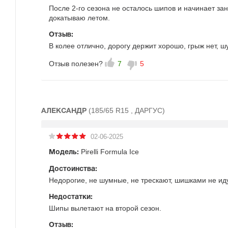
После 2-го сезона не осталось шипов и начинает зан
докатываю летом.
Отзыв:
В колее отлично, дорогу держит хорошо, грыж нет, 
Отзыв полезен?
7
5
(185/65 R15 , ДАРГУС)
АЛЕКСАНДР
02-06-2025
Pirelli Formula Ice
Модель:
Достоинства:
Недорогие, не шумные, не трескают, шишками не иду
Недостатки:
Шипы вылетают на второй сезон.
Отзыв: