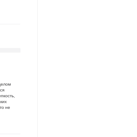
 целом
лся
пкость,
ких
то не