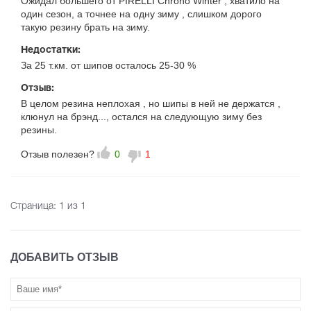
Ожидал большего от PIRELLI Chrono Winter , хватило на
один сезон, а точнее на одну зиму , слишком дорого
такую резину брать на зиму.
Недостатки:
За 25 т.км. от шипов осталось 25-30 %
Отзыв:
В целом резина неплохая , но шипы в ней не держатся ,
клюнул на брэнд..., остался на следующую зиму без
резины.
Отзыв полезен?
0
1
Страница:
1
из 1
ДОБАВИТЬ ОТЗЫВ