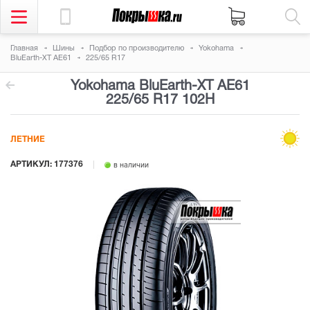
Главная
Шины
Подбор по производителю
Yokohama
BluEarth-XT AE61
225/65 R17
Yokohama BluEarth-XT AE61
225/65 R17 102H
ЛЕТНИЕ
АРТИКУЛ: 177376
в наличии