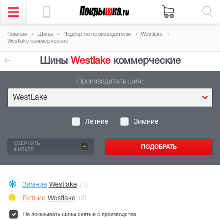
Главная
Шины
Подбор по производителю
Westlake
Westlake коммерческие
Шины
Westlake
коммерческие
Производитель шин:
WestLake
Летние
Зимние
-
СВЕРНУТЬ
ФИЛЬТР
Зимние
Westlake
(1)
Летние
Westlake
(3)
Не показывать шины снятые с производства