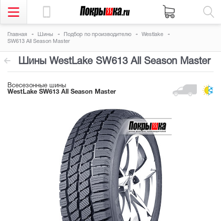
Главная
Шины
Подбор по производителю
Westlake
SW613 All Season Master
Шины WestLake SW613 All Season Master
Всесезонные шины
WestLake SW613 All Season Master