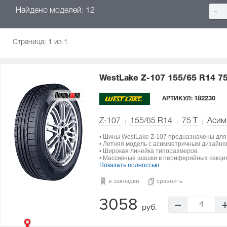
Найдено моделей: 12
-
Страница:
1
из 1
WestLake Z-107
155/65 R14 7
АРТИКУЛ:
182230
Z-107
155/65 R14
75
T
Асим
• Шины WestLake Z-107 предназначены для
• Летняя модель с асимметричным дизайно
• Широкая линейка типоразмеров.
• Массивные шашки в периферийных секци
Показать полностью
в закладки
сравнить
3058
4
руб.