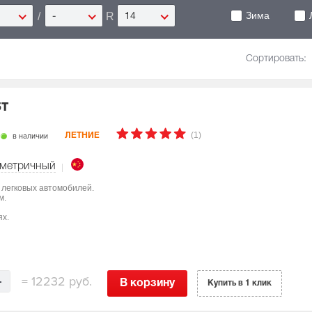
Зима
/
R
-
14
Сортировать:
5T
(1)
в наличии
ЛЕТНИЕ
метричный
 легковых автомобилей.
м.
ях.
=
12232 руб.
В корзину
Купить в 1 клик