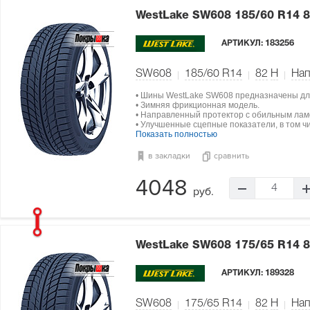
WestLake SW608
185/60 R14 
АРТИКУЛ:
183256
SW608
185/60 R14
82
H
Нап
• Шины WestLake SW608 предназначены дл
• Зимняя фрикционная модель.
• Направленный протектор с обильным ла
• Улучшенные сцепные показатели, в том чи
Показать полностью
в закладки
сравнить
4048
4
руб.
WestLake SW608
175/65 R14 
АРТИКУЛ:
189328
SW608
175/65 R14
82
H
Нап