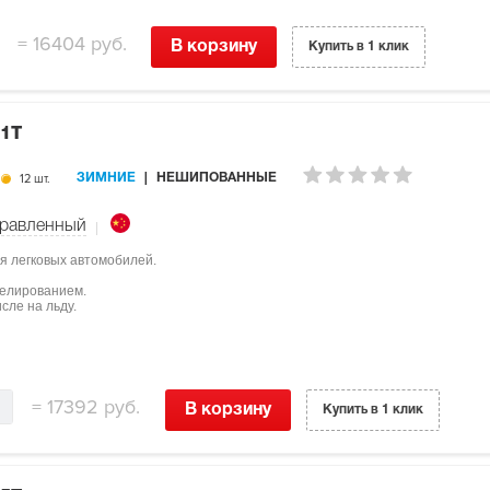
=
16404 руб.
В корзину
Купить в 1 клик
91T
12 шт.
ЗИМНИЕ
НЕШИПОВАННЫЕ
равленный
я легковых автомобилей.
мелированием.
сле на льду.
=
17392 руб.
В корзину
Купить в 1 клик