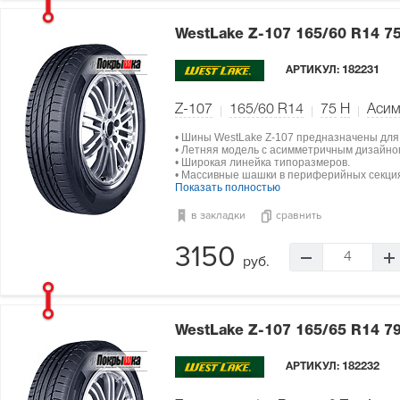
WestLake Z-107
165/60 R14 7
АРТИКУЛ:
182231
Z-107
165/60 R14
75
H
Асим
• Шины WestLake Z-107 предназначены для
• Летняя модель с асимметричным дизайно
• Широкая линейка типоразмеров.
• Массивные шашки в периферийных секци
Показать полностью
в закладки
сравнить
3150
4
руб.
WestLake Z-107
165/65 R14 7
АРТИКУЛ:
182232