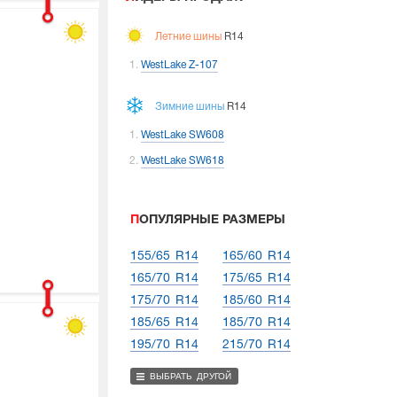
Летние шины
R14
WestLake Z-107
Зимние шины
R14
WestLake SW608
WestLake SW618
ПОПУЛЯРНЫЕ РАЗМЕРЫ
155/65 R14
165/60 R14
165/70 R14
175/65 R14
175/70 R14
185/60 R14
185/65 R14
185/70 R14
195/70 R14
215/70 R14
ВЫБРАТЬ ДРУГОЙ