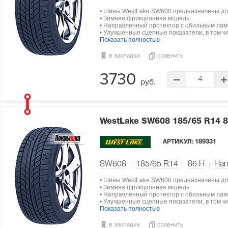
• Шины WestLake SW608 предназначены дл
• Зимняя фрикционная модель.
• Направленный протектор с обильным ла
• Улучшенные сцепные показатели, в том чи
Показать полностью
в закладки
сравнить
3730
4
руб.
WestLake SW608
185/65 R14 
АРТИКУЛ:
189331
SW608
185/65 R14
86
H
Нап
• Шины WestLake SW608 предназначены дл
• Зимняя фрикционная модель.
• Направленный протектор с обильным ла
• Улучшенные сцепные показатели, в том чи
Показать полностью
в закладки
сравнить