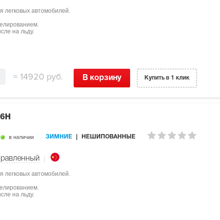
я легковых автомобилей.
мелированием.
сле на льду.
=
14920 руб.
В корзину
Купить в 1 клик
86H
в наличии
ЗИМНИЕ
НЕШИПОВАННЫЕ
равленный
я легковых автомобилей.
мелированием.
сле на льду.