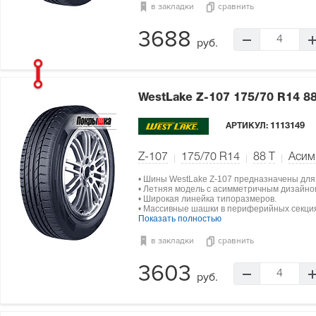
в закладки
сравнить
3688
4
руб.
WestLake Z-107
175/70 R14 8
АРТИКУЛ:
1113149
Z-107
175/70 R14
88
T
Асим
• Шины WestLake Z-107 предназначены для
• Летняя модель с асимметричным дизайно
• Широкая линейка типоразмеров.
• Массивные шашки в периферийных секци
Показать полностью
в закладки
сравнить
3603
4
руб.