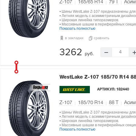
Z-107
165/65 R14
79
T
Асим
• Шины WestLake Z-107 предназначены для
• Летняя модель с асимметричным дизайно
• Широкая линейка типоразмеров.
• Массивные шашки в периферийных секци
Показать полностью
в закладки
сравнить
3262
4
руб.
WestLake Z-107
185/70 R14 8
АРТИКУЛ:
182440
Z-107
185/70 R14
88
T
Асим
• Шины WestLake Z-107 предназначены для
• Летняя модель с асимметричным дизайно
• Широкая линейка типоразмеров.
• Массивные шашки в периферийных секци
Показать полностью