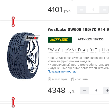
4101
4
руб.
WestLake SW608
195/70 R14 
АРТИКУЛ:
189335
SW608
195/70 R14
91
T
Нап
• Шины WestLake SW608 предназначены дл
• Зимняя фрикционная модель.
• Направленный протектор с обильным ла
• Улучшенные сцепные показатели, в том чи
Показать полностью
в закладки
сравнить
4348
4
руб.