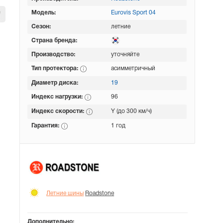
Модель:
Eurovis Sport 04
Сезон:
летние
Страна бренда:
Производство:
уточняйте
Тип протектора:
асимметричный
Диаметр диска:
19
Индекс нагрузки:
96
Индекс скорости:
Y (до 300 км/ч)
Гарантия:
1 год
Летние шины
Roadstone
Дополнительно: