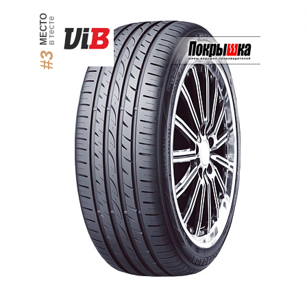
МЕСТО
в тесте
#3