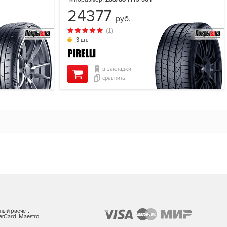
24377
руб.
(1)
3 шт.
в закладки
сравнить
ный расчет.
rCard, Maestro.