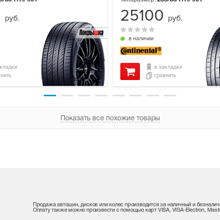
3
25100
руб.
руб.
в наличии
акладки
в закладки
внить
сравнить
Показать все похожие товары
Продажа автошин, дисков или колес производится за наличный и безналич
Оплату также можно произвести с помощью карт VISA, VISA-Electron, Maste