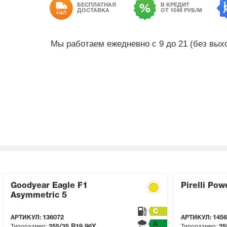
БЕСПЛАТНАЯ
В КРЕДИТ
ДОСТАВКА
ОТ 1548 РУБ/М
4 ШТ.
Мы работаем ежедневно с 9 до 21 (без вы
Goodyear Eagle F1
Pirelli Pow
Asymmetric 5
C
АРТИКУЛ:
136072
АРТИКУЛ:
1456
A
Типоразмер:
Типоразмер:
255/35 R19
96Y
25