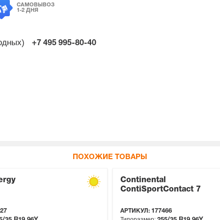
САМОВЫВОЗ
1-2 ДНЯ
ходных)
+7 495
995-80-40
ПОХОЖИЕ ТОВАРЫ
ergy
Continental
ContiSportContact 7
27
АРТИКУЛ:
177466
Типоразмер:
5/35 R19
96Y
255/35 R19
96Y