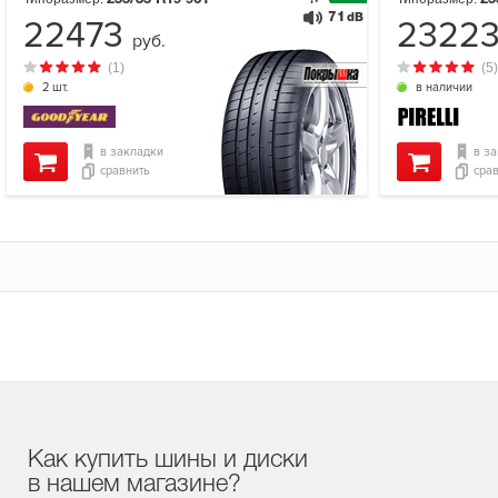
71
dB
22473
2322
руб.
(1)
(5)
2 шт.
в наличии
в закладки
в з
сравнить
сра
Как купить шины и диски
в нашем магазине?