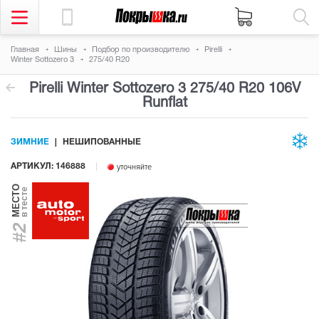
Главная
Шины
Подбор по производителю
Pirelli
Winter Sottozero 3
275/40 R20
Pirelli Winter Sottozero 3
275/40 R20 106V
Runflat
ЗИМНИЕ
НЕШИПОВАННЫЕ
АРТИКУЛ: 146888
уточняйте
МЕСТО
в тесте
#2