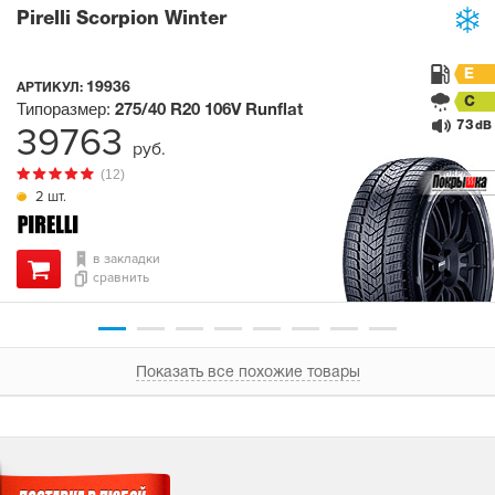
Pirelli Scorpion Winter
E
19936
АРТИКУЛ:
C
Типоразмер:
275/40 R20
106V
Runflat
73
39763
dB
руб.
(12)
2 шт.
в закладки
сравнить
Показать все похожие товары