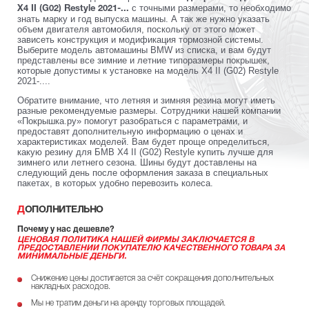
с точными размерами, то необходимо
X4 II (G02) Restyle 2021-...
знать марку и год выпуска машины. А так же нужно указать
объем двигателя автомобиля, поскольку от этого может
зависеть конструкция и модификация тормозной системы.
Выберите модель автомашины BMW из списка, и вам будут
представлены все зимние и летние типоразмеры покрышек,
которые допустимы к установке на модель X4 II (G02) Restyle
2021-....
Обратите внимание, что летняя и зимняя резина могут иметь
разные рекомендуемые размеры. Сотрудники нашей компании
«Покрышка.ру» помогут разобраться с параметрами, и
предоставят дополнительную информацию о ценах и
характеристиках моделей. Вам будет проще определиться,
какую резину для БМВ X4 II (G02) Restyle купить лучше для
зимнего или летнего сезона. Шины будут доставлены на
следующий день после оформления заказа в специальных
пакетах, в которых удобно перевозить колеса.
ДОПОЛНИТЕЛЬНО
Почему у нас дешевле?
ЦЕНОВАЯ ПОЛИТИКА НАШЕЙ ФИРМЫ ЗАКЛЮЧАЕТСЯ В
ПРЕДОСТАВЛЕНИИ ПОКУПАТЕЛЮ КАЧЕСТВЕННОГО ТОВАРА ЗА
МИНИМАЛЬНЫЕ ДЕНЬГИ.
Снижение цены достигается за счёт сокращения дополнительных
накладных расходов.
Мы не тратим деньги на аренду торговых площадей.