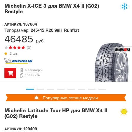
Michelin X-ICE 3 для BMW X4 II (G02)
Restyle
137864
АРТИКУЛ:
Типоразмер:
245/45 R20
99H
Runflat
46485
руб.
(3)
2 шт.
в закладки
сравнить
Популярные летние модели
Michelin Latitude Tour HP для BMW X4 II
(G02) Restyle
129499
АРТИКУЛ: