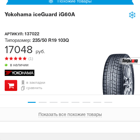
Похожие товары
Yokohama iceGuard iG60A
137022
АРТИКУЛ:
Типоразмер:
235/50 R19
103Q
17048
руб.
(1)
в наличии
в закладки
сравнить
Показать все похожие товары