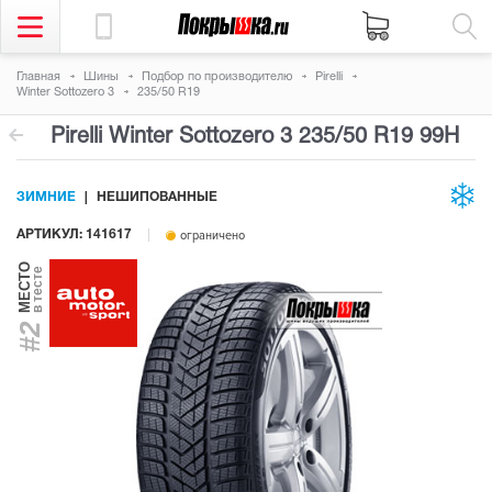
Главная
Шины
Подбор по производителю
Pirelli
Winter Sottozero 3
235/50 R19
Pirelli Winter Sottozero 3
235/50 R19 99H
ЗИМНИЕ
НЕШИПОВАННЫЕ
АРТИКУЛ: 141617
ограничено
МЕСТО
в тесте
#2