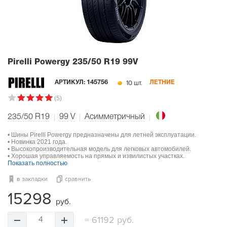
Pirelli Powergy
235/50 R19 99V
10 шт.
АРТИКУЛ:
145756
ЛЕТНИЕ
(5)
235/50 R19
99
V
Асимметричный
• Шины Pirelli Powergy предназначены для летней эксплуатации.
• Новинка 2021 года.
• Высокопроизводительная модель для легковых автомобилей.
• Хорошая управляемость на прямых и извилистых участках.
Показать полностью
в закладки
сравнить
15298
руб.
=
61192 руб.
4