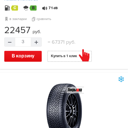
C
B
71
dB
в закладки
сравнить
22457
руб.
=
67371 руб.
3
В корзину
Купить в 1 клик