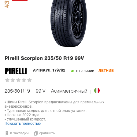
#3
Pirelli Scorpion
235/50 R19 99V
в наличии
АРТИКУЛ:
179782
ЛЕТНИЕ
235/50 R19
99
V
Асимметричный
• Шины Pirelli Scorpion предназначены для премиальных
внедорожников.
• Туринговая модель для летней эксплуатации.
• Новинка 2022 года.
• Улучшенный комфорт.
Показать полностью
в закладки
сравнить