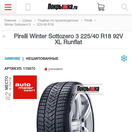
Главная
Шины
Подбор по производителю
Pirelli
Winter Sottozero 3
225/40 R18
Pirelli Winter Sottozero 3
225/40 R18 92V
XL Runflat
ЗИМНИЕ
НЕШИПОВАННЫЕ
АРТИКУЛ: 115670
уточняйте
МЕСТО
в тесте
#2