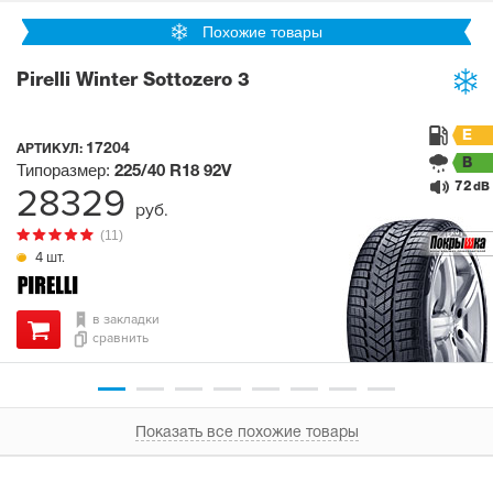
Похожие товары
Pirelli Winter Sottozero 3
E
17204
АРТИКУЛ:
B
Типоразмер:
225/40 R18
92V
72
28329
dB
руб.
(11)
4 шт.
в закладки
сравнить
Показать все похожие товары