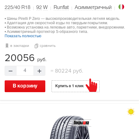
225/40 R18
92
W
Runflat
Асимметричный
• Шины Pirelli P Zero — высокопроизводительная летняя модель.
• Адаптация для скоростной езды по твердым покрытиям.
• Возможна установка на легковые авто, паркетники, внедорожники.
• Асимметричный протектор S-образного типа.
Показать полностью
в закладки
сравнить
20056
руб.
=
80224 руб.
4
В корзину
Купить в 1 клик