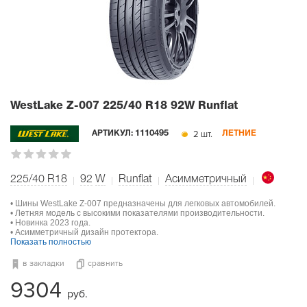
WestLake Z-007
225/40 R18 92W Runflat
2 шт.
АРТИКУЛ:
1110495
ЛЕТНИЕ
225/40 R18
92
W
Runflat
Асимметричный
• Шины WestLake Z-007 предназначены для легковых автомобилей.
• Летняя модель с высокими показателями производительности.
• Новинка 2023 года.
• Асимметричный дизайн протектора.
Показать полностью
в закладки
сравнить
9304
руб.