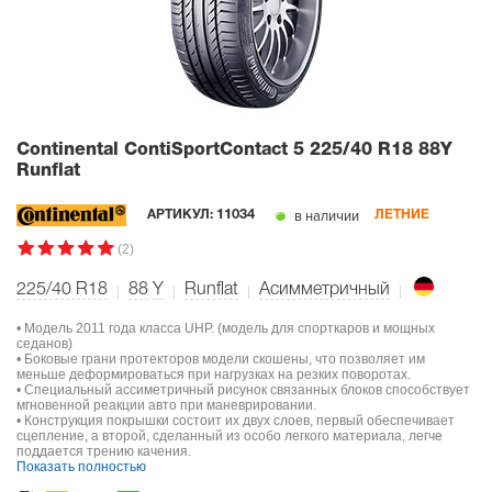
Continental ContiSportContact 5
225/40 R18 88Y
Runflat
в наличии
АРТИКУЛ:
11034
ЛЕТНИЕ
(2)
225/40 R18
88
Y
Runflat
Асимметричный
• Модель 2011 года класса UHP. (модель для спорткаров и мощных
седанов)
• Боковые грани протекторов модели скошены, что позволяет им
меньше деформироваться при нагрузках на резких поворотах.
• Специальный ассиметричный рисунок связанных блоков способствует
мгновенной реакции авто при маневрировании.
• Конструкция покрышки состоит их двух слоев, первый обеспечивает
сцепление, а второй, сделанный из особо легкого материала, легче
поддается трению качения.
Показать полностью