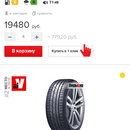
E
B
71
dB
в закладки
сравнить
19480
руб.
=
77920 руб.
4
В корзину
Купить в 1 клик
МЕСТО
в тесте
#2