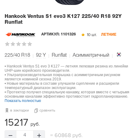
Hankook Ventus S1 evo3 K127
225/40 R18 92Y
Runflat
10 шт.
АРТИКУЛ:
1101326
ЛЕТНИЕ
225/40 R18
92
Y
Runflat
Асимметричный
• Hankook Ventus S1 evo 3 K127 — летняя легковая резина из линейки
UHP-шин корейского производителя.
• Ультрапроизводительная покрышка с асимметричным рисунком
является новинкой сезона 2019.
• Новые материалы в составе улучшили сцепление и расширили
температурный диапазон эксплуатации.
• Протектор получил специальную канавку, которая вместе с четырьмя
основными каналами эффективно противостоит гидропланированию.
Показать полностью
в закладки
сравнить
15217
руб.
=
60868 руб.
4