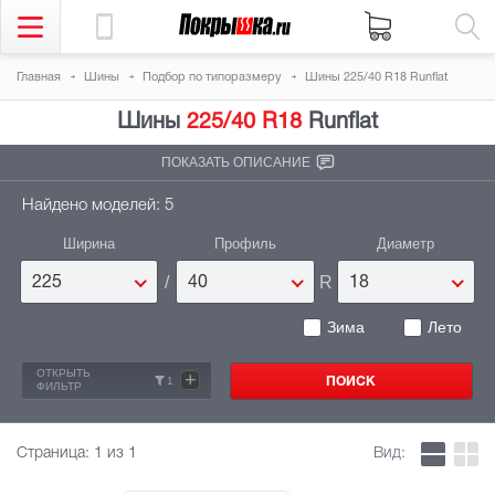
Главная
Шины
Подбор по типоразмеру
Шины 225/40 R18 Runflat
Шины
225/40 R18
Runflat
ПОКАЗАТЬ ОПИСАНИЕ
Найдено моделей: 5
Ширина
Профиль
Диаметр
/
R
225
40
18
Зима
Лето
ОТКРЫТЬ
+
1
ФИЛЬТР
Страница:
1
из 1
Вид: