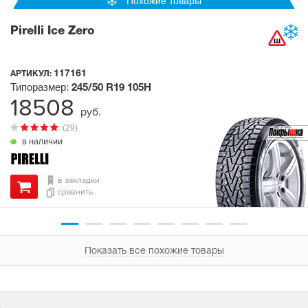
Похожие товары
Pirelli Ice Zero
117161
АРТИКУЛ:
Типоразмер:
245/50 R19
105H
18508
руб.
(29)
в наличии
в закладки
сравнить
Показать все похожие товары