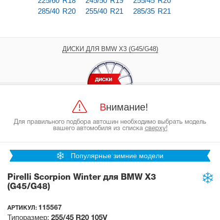
225/60 R18
245/50 R19
255/45 R20
285/40 R20
255/40 R21
285/35 R21
ДИСКИ ДЛЯ BMW X3 (G45/G48)
Внимание!
Для правильного подбора автошин необходимо выбрать модель
вашего автомобиля из списка
сверху!
Популярные зимние модели
Pirelli Scorpion Winter для BMW X3
(G45/G48)
115567
АРТИКУЛ:
Типоразмер:
255/45 R20
105V