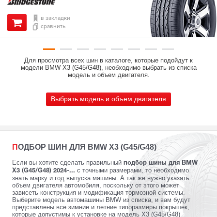
в закладки
сравнить
Для просмотра всех шин в каталоге, которые подойдут к
модели BMW X3 (G45/G48), необходимо выбрать из списка
модель и объем двигателя.
Выбрать модель и объем двигателя
ПОДБОР ШИН ДЛЯ BMW X3 (G45/G48)
Если вы хотите сделать правильный
подбор шины для BMW
с точными размерами, то необходимо
X3 (G45/G48) 2024-...
знать марку и год выпуска машины. А так же нужно указать
объем двигателя автомобиля, поскольку от этого может
зависеть конструкция и модификация тормозной системы.
Выберите модель автомашины BMW из списка, и вам будут
представлены все зимние и летние типоразмеры покрышек,
которые допустимы к установке на модель X3 (G45/G48)