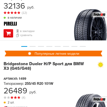
32136
руб.
(12)
в наличии
в закладки
сравнить
Популярные летние модели
Bridgestone Dueler H/P Sport для BMW
X3 (G45/G48)
1499
АРТИКУЛ:
Типоразмер:
255/45 R20
101W
26489
руб.
(4)
2 шт.