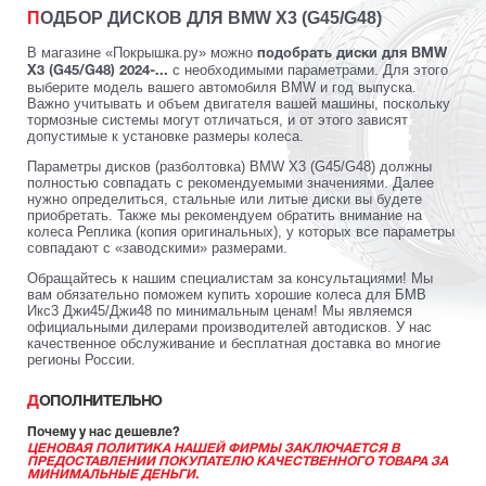
ПОДБОР ДИСКОВ ДЛЯ BMW X3 (G45/G48)
В магазине «Покрышка.ру» можно
подобрать диски для BMW
с необходимыми параметрами. Для этого
X3 (G45/G48) 2024-...
выберите модель вашего автомобиля BMW и год выпуска.
Важно учитывать и объем двигателя вашей машины, поскольку
тормозные системы могут отличаться, и от этого зависят
допустимые к установке размеры колеса.
Параметры дисков (разболтовка) BMW X3 (G45/G48) должны
полностью совпадать с рекомендуемыми значениями. Далее
нужно определиться, стальные или литые диски вы будете
приобретать. Также мы рекомендуем обратить внимание на
колеса Реплика (копия оригинальных), у которых все параметры
совпадают с «заводскими» размерами.
Обращайтесь к нашим специалистам за консультациями! Мы
вам обязательно поможем купить хорошие колеса для БМВ
Икс3 Джи45/Джи48 по минимальным ценам! Мы являемся
официальными дилерами производителей автодисков. У нас
качественное обслуживание и бесплатная доставка во многие
регионы России.
ДОПОЛНИТЕЛЬНО
Почему у нас дешевле?
ЦЕНОВАЯ ПОЛИТИКА НАШЕЙ ФИРМЫ ЗАКЛЮЧАЕТСЯ В
ПРЕДОСТАВЛЕНИИ ПОКУПАТЕЛЮ КАЧЕСТВЕННОГО ТОВАРА ЗА
МИНИМАЛЬНЫЕ ДЕНЬГИ.