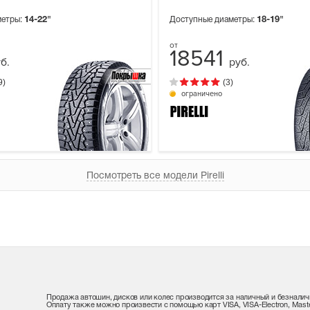
метры:
14-22"
Доступные диаметры:
18-19"
18541
б.
руб.
9)
(3)
ограничено
Посмотреть все модели Pirelli
Продажа автошин, дисков или колес производится за наличный и безналич
Оплату также можно произвести с помощью карт VISA, VISA-Electron, Maste