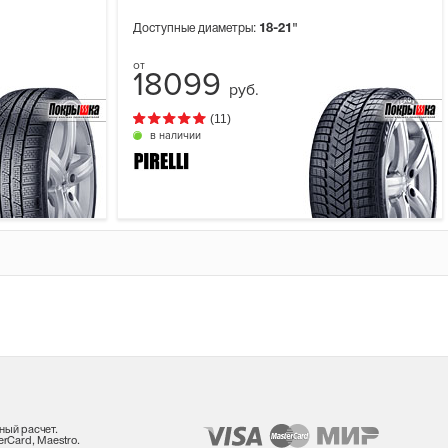
Доступные диаметры:
18-21"
18099
руб.
(11)
в наличии
ный расчет.
rCard, Maestro.