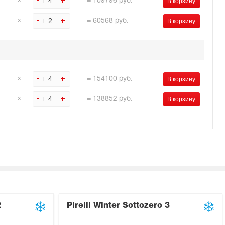
.
4
х
=
109796
руб.
.
2
х
=
60568
руб.
.
4
х
=
154100
руб.
.
4
х
=
138852
руб.
2
Pirelli Winter Sottozero 3