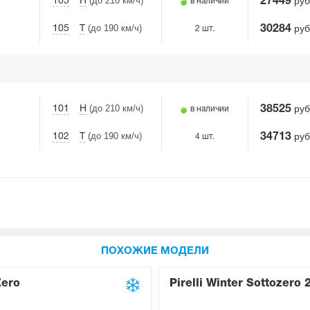
(до 210 км/ч)
руб
105
H
27449
в наличии
(до 190 км/ч)
руб
105
T
30284
2 шт.
(до 210 км/ч)
руб
101
H
38525
в наличии
(до 190 км/ч)
руб
102
T
34713
4 шт.
ПОХОЖИЕ МОДЕЛИ
Zero
Pirelli Winter Sottozero 