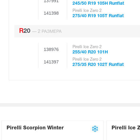
137991
245/50 R19 105H Runflat
Pirelli Ice Zero 2
141398
275/40 R19 105T Runflat
R20
2
—
РАЗМЕРА
Pirelli Ice Zero 2
138976
255/40 R20 101H
Pirelli Ice Zero 2
141397
275/35 R20 102T Runflat
Pirelli Scorpion Winter
Pirelli Ice 