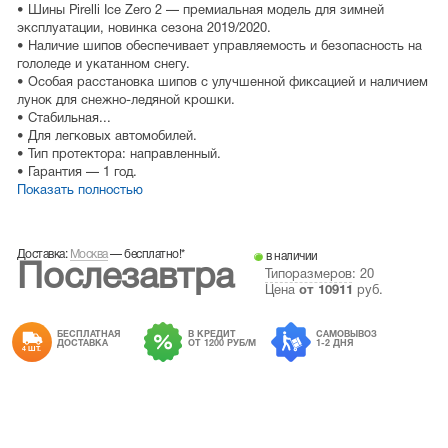
• Шины Pirelli Ice Zero 2 — премиальная модель для зимней
эксплуатации, новинка сезона 2019/2020.
• Наличие шипов обеспечивает управляемость и безопасность на
гололеде и укатанном снегу.
• Особая расстановка шипов с улучшенной фиксацией и наличием
лунок для снежно-ледяной крошки.
• Стабильная...
• Для легковых автомобилей.
• Тип протектора: направленный.
• Гарантия — 1 год.
Показать полностью
Доставка:
Москва
—
бесплатно!
*
в наличии
Послезавтра
Типоразмеров
: 20
Цена
от
10911
руб.
БЕСПЛАТНАЯ
В КРЕДИТ
САМОВЫВОЗ
ДОСТАВКА
ОТ 1200 РУБ/М
1-2 ДНЯ
4 ШТ.