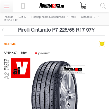
Главная
Шины
Подбор по производителю
Pirelli
Cinturato P7
225/55 R17
Pirelli Cinturato P7
225/55 R17 97Y
ЛЕТНИЕ
АРТИКУЛ: 16594
уточняйте
МЕСТО
в тесте
#2