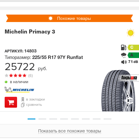
Похожие товары
Michelin Primacy 3
C
14803
АРТИКУЛ:
A
Типоразмер:
225/55 R17
97Y
Runflat
71
25722
dB
руб.
(6)
в наличии
в закладки
сравнить
Показать все похожие товары