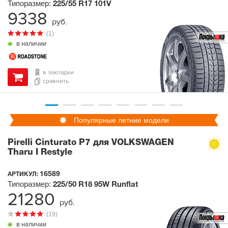
Типоразмер:
225/55 R17
101V
9338
руб.
(1)
в наличии
в закладки
сравнить
Популярные летние модели
Pirelli Cinturato P7 для VOLKSWAGEN
Tharu I Restyle
16589
АРТИКУЛ:
Типоразмер:
225/50 R18
95W
Runflat
21280
руб.
(19)
в наличии