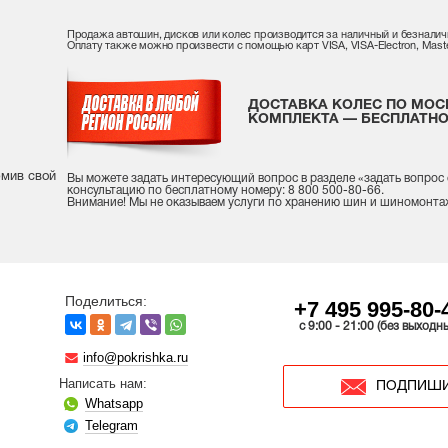
Продажа автошин, дисков или колес производится за наличный и безналич
Оплату также можно произвести с помощью карт VISA, VISA-Electron, Maste
ДОСТАВКА КОЛЕС ПО МОС
КОМПЛЕКТА — БЕСПЛАТНО
рмив свой
Вы можете задать интересующий вопрос
в разделе «
задать вопрос
консультацию
по бесплатному номеру: 8 800 500-80-66.
Внимание! Мы не оказываем услуги по хранению шин и шиномонта
Поделиться:
+7 495 995-80-
c 9:00 - 21:00 (без выходн
info@pokrishka.ru
Написать нам:
ПОДПИШИ
Whatsapp
Telegram