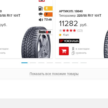
E
0
АРТИКУЛ:
18640
F
Типоразмер:
5/55 R17
101T
225/55 R17
101T
72
dB
11282
руб.
руб.
(13)
4 шт.
акладки
в закладки
внить
сравнить
Показать все похожие товары