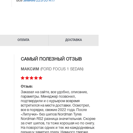
Все
зимние 225/55 R17
ОПЛАТА
ДОСТАВКА
САМЫЙ ПОЛЕЗНЫЙ ОТЗЫВ
МАКСИМ
(FORD FOCUS 1 SEDAN)
Отзыв:
Заказал на сайте, все удобно, описание,
параметры. Менеджер позвонил,
подтвердили и с курьером вовремя
встретился на месте доставки. Осмотрел,
все в порядке, свежие 2022 года. После
«Липучки» без шипов Nordman Tyres
Nordman RS2 разница значительная. Скорее
за счет шипов, та тоже хорошая но по снегу.
На поворотах одних и тех же каждодневных
разницу заметил сразу. Немного тверже