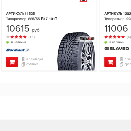
АРТИКУЛ:
11525
АРТИКУЛ:
1202
Типоразмер:
Типоразмер:
225/55 R17
101T
22
10615
11006
руб.
(15)
(4)
в наличии
в наличии
в закладки
в з
сравнить
сра