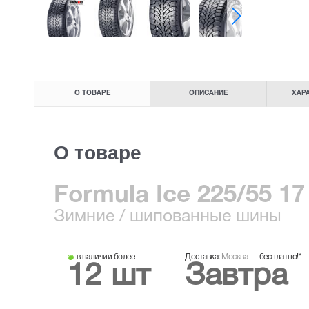
О ТОВАРЕ
ОПИСАНИЕ
ХАР
О товаре
Formula Ice 225/55 17
Зимние
/ шипованные шины
в наличии более
Доставка:
Москва
—
бесплатно!
*
12 шт
Завтра