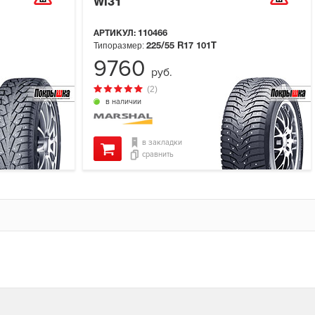
Wi31
АРТИКУЛ:
110466
Типоразмер:
225/55 R17
101T
9760
руб.
(2)
в наличии
в закладки
сравнить