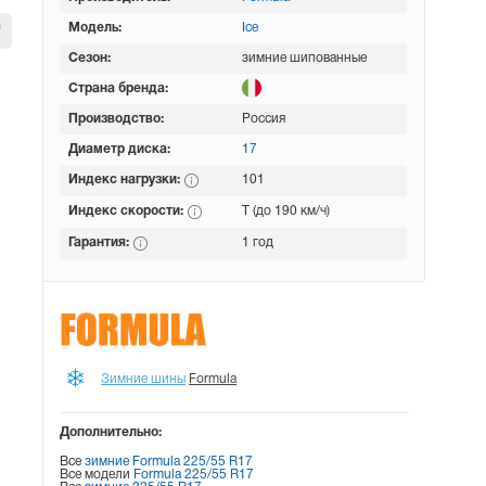
Модель:
Ice
Сезон:
зимние шипованные
Страна бренда:
Производство:
Россия
Диаметр диска:
17
Индекс нагрузки:
101
Индекс скорости:
T (до 190 км/ч)
Гарантия:
1 год
Зимние шины
Formula
Дополнительно:
Все
зимние Formula 225/55 R17
Все модели
Formula 225/55 R17