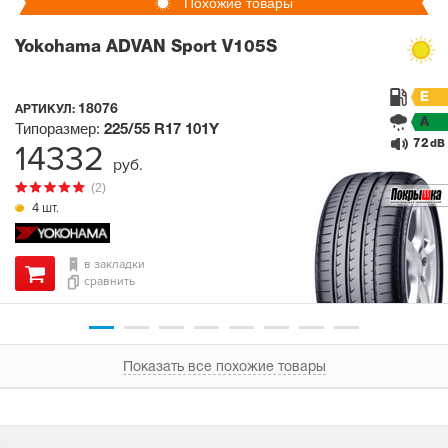
Похожие товары
Yokohama ADVAN Sport V105S
E
18076
АРТИКУЛ:
A
Типоразмер:
225/55 R17
101Y
72
14332
dB
руб.
(2)
4 шт.
в закладки
сравнить
Показать все похожие товары