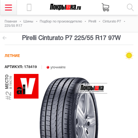
Главная
Шины
Подбор по производителю
Pirelli
Cinturato P7
225/55 R17
Pirelli Cinturato P7
225/55 R17 97W
ЛЕТНИЕ
АРТИКУЛ: 178419
уточняйте
МЕСТО
в тесте
#2