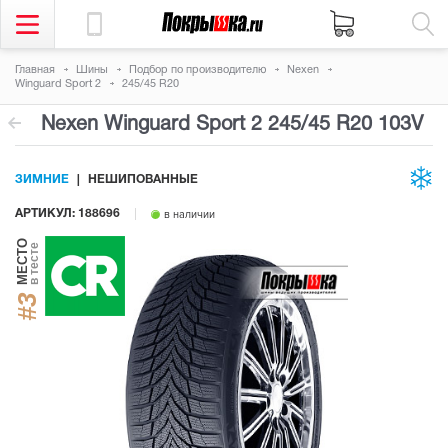
Главная
Шины
Подбор по производителю
Nexen
Winguard Sport 2
245/45 R20
Nexen Winguard Sport 2
245/45 R20 103V
ЗИМНИЕ
НЕШИПОВАННЫЕ
АРТИКУЛ: 188696
в наличии
МЕСТО
в тесте
#3