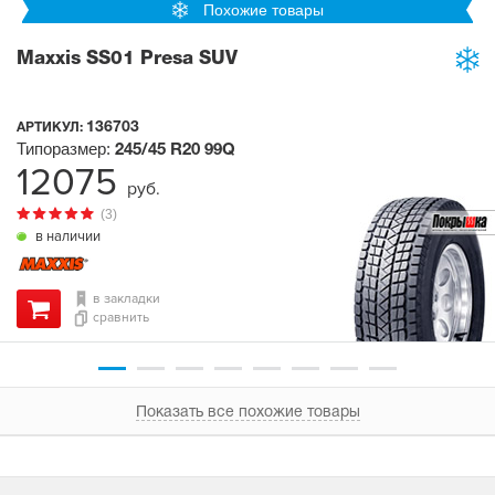
Похожие товары
Maxxis SS01 Presa SUV
136703
АРТИКУЛ:
Типоразмер:
245/45 R20
99Q
12075
руб.
(3)
в наличии
в закладки
сравнить
Показать все похожие товары