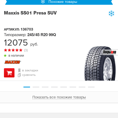
Похожие товары
Maxxis SS01 Presa SUV
136703
АРТИКУЛ:
Типоразмер:
245/45 R20
99Q
12075
руб.
(3)
в наличии
в закладки
сравнить
Показать все похожие товары