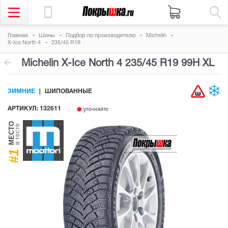
Главная
Шины
Подбор по производителю
Michelin
X-Ice North 4
235/45 R19
Michelin X-Ice North 4
235/45 R19 99H
XL
ЗИМНИЕ
ШИПОВАННЫЕ
АРТИКУЛ: 132611
уточняйте
МЕСТО
в тесте
#1