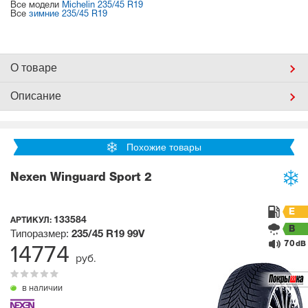
Все модели
Michelin 235/45 R19
Все
зимние 235/45 R19
О товаре
Описание
Похожие товары
Nexen Winguard Sport 2
E
133584
АРТИКУЛ:
B
Типоразмер:
235/45 R19
99V
70
14774
dB
руб.
в наличии