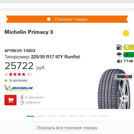
Похожие товары
Michelin Primacy 3
C
14803
АРТИКУЛ:
A
Типоразмер:
225/55 R17
97Y
Runflat
71
25722
dB
руб.
(6)
в наличии
в закладки
сравнить
Показать все похожие товары