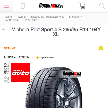
Главная
Шины
Подбор по производителю
Michelin
Pilot Sport 4 S
295/35 R19
Michelin Pilot Sport 4 S
295/35 R19 104Y
XL
ЛЕТНИЕ
АРТИКУЛ: 129925
ограничено
МЕСТО
в тесте
#2