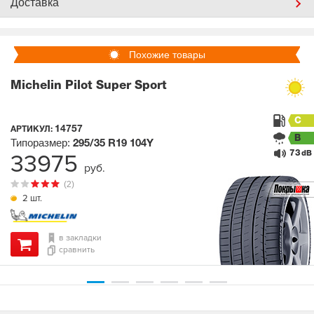
Доставка
Похожие товары
Michelin Pilot Super Sport
C
14757
АРТИКУЛ:
B
Типоразмер:
295/35 R19
104Y
73
33975
dB
руб.
(2)
2 шт.
в закладки
сравнить