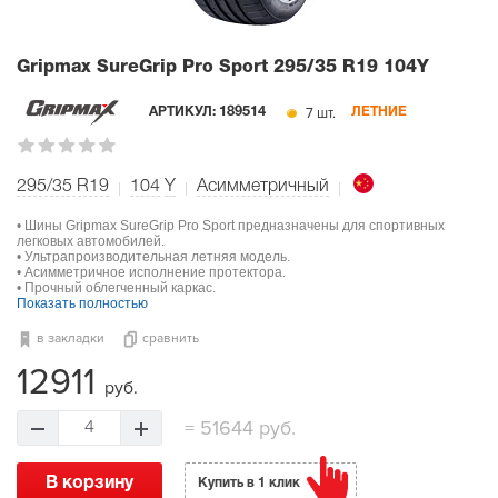
Gripmax SureGrip Pro Sport
295/35 R19 104Y
7 шт.
АРТИКУЛ:
189514
ЛЕТНИЕ
295/35 R19
104
Y
Асимметричный
• Шины Gripmax SureGrip Pro Sport предназначены для спортивных
легковых автомобилей.
• Ультрапроизводительная летняя модель.
• Асимметричное исполнение протектора.
• Прочный облегченный каркас.
Показать полностью
в закладки
сравнить
12911
руб.
=
51644 руб.
4
В корзину
Купить в 1 клик