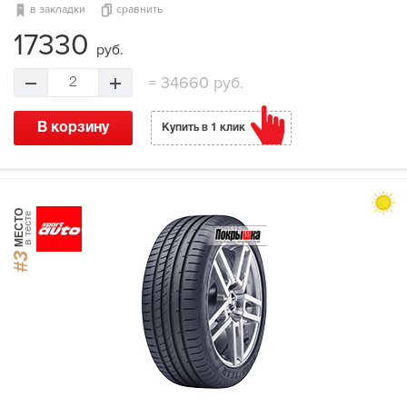
в закладки
сравнить
17330
руб.
=
34660 руб.
2
В корзину
Купить в 1 клик
МЕСТО
в тесте
#3