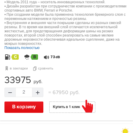
• Модель 2011 года – носитель инновационных технологий.
• Дизайн разработан при сотрудничестве компании с производителями
спортивных авто BMW, Ferrari и Porsche.
• При создании модели была применена технология брекерного слоя с
переменным натяжением и прочностью резины.
• Внутренняя и внешняя части покрышки сделаны из разных смесей
резины. В то время как внешний слой отличается исключительной
жесткостью, для предотвращения деформации шины на резких
поворотах, второй слой способен реагировать на самые мелкие
дорожные неровности обеспечивая идеальное сцепление, даже на
мокрых поверхностях.
Показать полностью
C
B
73
dB
в закладки
сравнить
33975
руб.
=
67950 руб.
2
В корзину
Купить в 1 клик