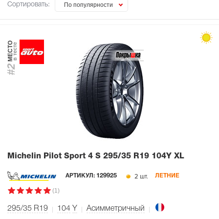
Сортировать:
По популярности
МЕСТО
в тесте
#2
Michelin Pilot Sport 4 S
295/35 R19 104Y XL
2 шт.
АРТИКУЛ:
129925
ЛЕТНИЕ
(1)
295/35 R19
104
Y
Асимметричный