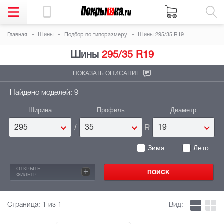
Главная
Шины
Подбор по типоразмеру
Шины 295/35 R19
Шины
295/35 R19
ПОКАЗАТЬ ОПИСАНИЕ
Найдено моделей: 9
Ширина
Профиль
Диаметр
/
R
295
35
19
Зима
Лето
ОТКРЫТЬ
+
ФИЛЬТР
Страница:
1
из 1
Вид: