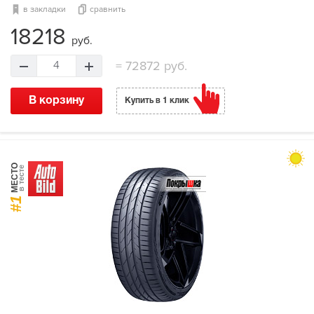
в закладки
сравнить
18218
руб.
=
72872 руб.
4
В корзину
Купить в 1 клик
МЕСТО
в тесте
#1