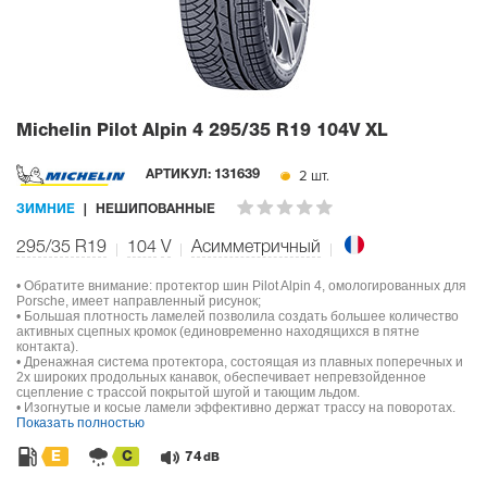
Michelin Pilot Alpin 4
295/35 R19 104V XL
2 шт.
АРТИКУЛ:
131639
ЗИМНИЕ
НЕШИПОВАННЫЕ
295/35 R19
104
V
Асимметричный
• Обратите внимание: протектор шин Pilot Alpin 4, омологированных для
Porsche, имеет направленный рисунок;
• Большая плотность ламелей позволила создать большее количество
активных сцепных кромок (единовременно находящихся в пятне
контакта).
• Дренажная система протектора, состоящая из плавных поперечных и
2х широких продольных канавок, обеспечивает непревзойденное
сцепление с трассой покрытой шугой и тающим льдом.
• Изогнутые и косые ламели эффективно держат трассу на поворотах.
Показать полностью
E
C
74
dB