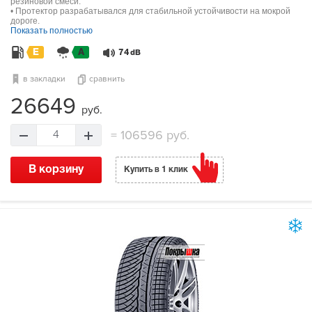
резиновой смеси.
• Протектор разрабатывался для стабильной устойчивости на мокрой
дороге.
Показать полностью
E
A
74
dB
в закладки
сравнить
26649
руб.
=
106596 руб.
4
В корзину
Купить в 1 клик