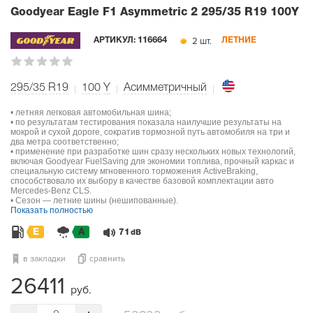
Goodyear Eagle F1 Asymmetric 2
295/35 R19 100Y
2 шт.
АРТИКУЛ:
116664
ЛЕТНИЕ
295/35 R19
100
Y
Асимметричный
• летняя легковая автомобильная шина;
• по результатам тестирования показала наилучшие результаты на
мокрой и сухой дороге, сократив тормозной путь автомобиля на три и
два метра соответственно;
• применение при разработке шин сразу нескольких новых технологий,
включая Goodyear FuelSaving для экономии топлива, прочный каркас и
специальную систему мгновенного торможения ActiveBraking,
способствовало их выбору в качестве базовой комплектации авто
Mercedes-Benz CLS.
• Сезон — летние шины (нешипованные).
Показать полностью
E
A
71
dB
в закладки
сравнить
26411
руб.