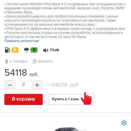
• Летняя шина Michelin Pilot Sport 4 S создавалась при сотрудничестве с
ведущими производителями автомобилей, включая Audi, Porsche, BMW
и Mercedes-Benz.
• Шина разрабатывалась для профессиональных гонщиков с целью
повысить производительность их спортивных автомобилей, также
устанавливается на мощные автомобили класса люкс.
• Pilot Sport 4 S эффективна и в жаркую сухую погоду, и в дождливые дни.
• Рисунок протектора создан на основе разработок, использованных в
автоспорте, в том числе в гонке 24 часа Ле-Мана.
Показать полностью
E
B
73
dB
в закладки
сравнить
54118
руб.
=
108236 руб.
2
В корзину
Купить в 1 клик