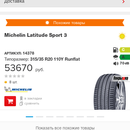
Доставка
Похожие товары
Michelin Latitude Sport 3
C
14378
АРТИКУЛ:
A
Типоразмер:
315/35 R20
110Y
Runflat
70
53670
dB
руб.
8 шт.
в закладки
сравнить
Показать все похожие товары