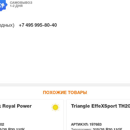
САМОВЫВОЗ
1-2 ДНЯ
ходных)
+7 495
995-80-40
ПОХОЖИЕ ТОВАРЫ
k Royal Power
Triangle EffeXSport TH2
02
АРТИКУЛ:
197683
Типоразмер:
5/35 R20
110V
315/35 R20
110Y