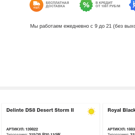
БЕСПЛАТНАЯ
В КРЕДИТ
ДОСТАВКА
ОТ 1061 РУБ/М
4 ШТ.
Мы работаем ежедневно с 9 до 21 (без вы
Delinte DS8 Desert Storm II
Royal Blac
АРТИКУЛ:
139822
АРТИКУЛ:
1883
Типоразмер:
Типоразмер:
315/35 R20
110W
31