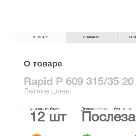
О ТОВАРЕ
ОПИСАНИЕ
ХАР
О товаре
Rapid P 609 315/35 20
Летние
шины
в наличии более
Доставка:
Москва
—
бесплатно!
*
12 шт
Послеза