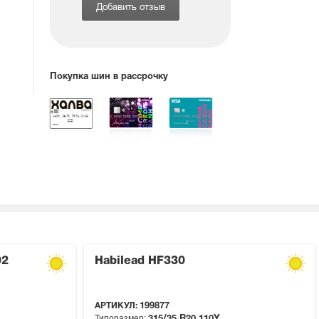
Добавить отзыв
Покупка шин в рассрочку
02
Habilead HF330
АРТИКУЛ:
199877
Типоразмер:
315/35 R20
110Y