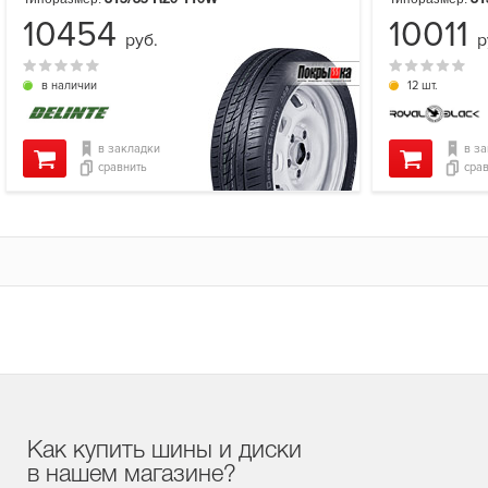
10454
10011
руб.
р
в наличии
12 шт.
в закладки
в з
сравнить
сра
Как купить шины и диски
в нашем магазине?