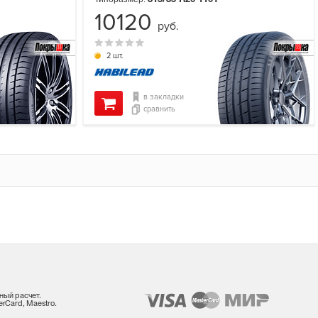
10120
руб.
2 шт.
в закладки
сравнить
ный расчет.
rCard, Maestro.