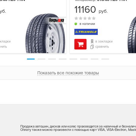
11160
уб.
руб.
в наличии
акладки
в закладки
внить
сравнить
Показать все похожие товары
Продажа автошин, дисков или колес производится за наличный и безналич
Оплату также можно произвести с помощью карт VISA, VISA-Electron, Maste