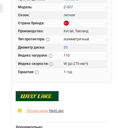
Модель:
Z-007
Сезон:
летние
Страна бренда:
Производство:
Китай, Таиланд
Тип протектора:
асимметричный
Диаметр диска:
20
Индекс нагрузки:
110
Индекс скорости:
W (до 270 км/ч)
Гарантия:
1 год
Летние шины
WestLake
Дополнительно: