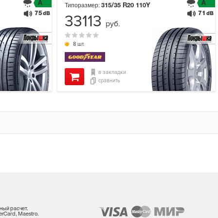
A
A
Типоразмер:
315/35 R20
110Y
75
71
dB
dB
33113
руб.
8 шт.
в закладки
сравнить
ный расчет.
rCard, Maestro.