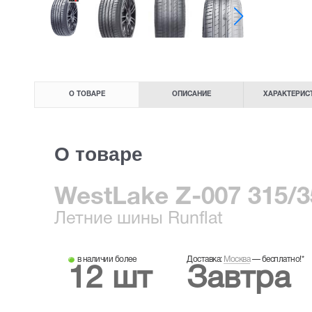
О ТОВАРЕ
ОПИСАНИЕ
ХАРАКТЕРИС
О товаре
WestLake Z-007 315/3
Летние
шины
Runflat
в наличии более
Доставка:
Москва
—
бесплатно!
*
12 шт
Завтра