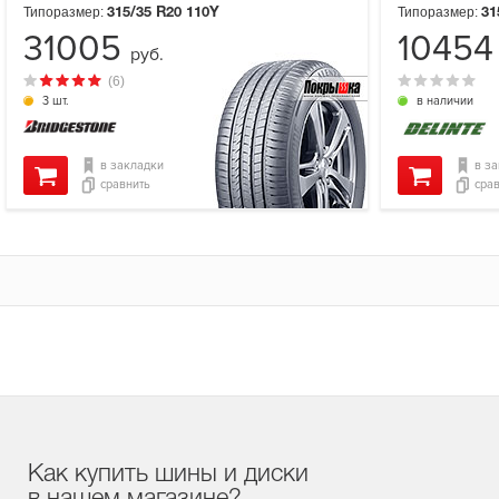
Типоразмер:
Типоразмер:
315/35 R20
110Y
31
31005
1045
руб.
(6)
3 шт.
в наличии
в закладки
в з
сравнить
сра
Как купить шины и диски