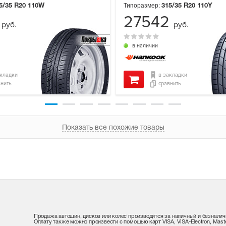
Типоразмер:
5/35 R20
110W
315/35 R20
110Y
4
27542
руб.
руб.
в наличии
акладки
в закладки
внить
сравнить
Показать все похожие товары
Продажа автошин, дисков или колес производится за наличный и безналич
Оплату также можно произвести с помощью карт VISA, VISA-Electron, Maste