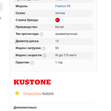
Модель:
Passion P9
Сезон:
летние
.
Страна бренда:
Производство:
Китай
Тип протектора:
асимметричный
Диаметр диска:
19
Индекс нагрузки:
93
Индекс скорости:
W (до 270 км/ч)
Гарантия:
1 год
Летние шины
Kustone
Дополнительно: