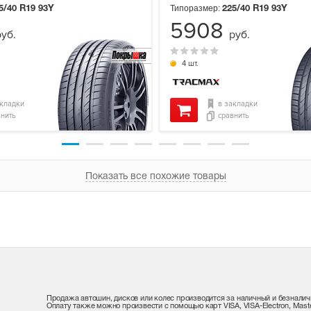
Типоразмер:
5/40 R19
93Y
225/40 R19
93Y
5908
руб.
руб.
4 шт.
акладки
в закладки
внить
сравнить
Показать все похожие товары
Продажа автошин, дисков или колес производится за наличный и безналич
Оплату также можно произвести с помощью карт VISA, VISA-Electron, Maste