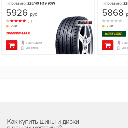
Типоразмер:
Типоразмер:
225/40 R19
93W
22
5926
5868
руб.
(1)
2 шт.
7 шт.
в закладки
в з
сравнить
сра
Как купить шины и диски