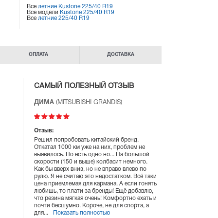
Все
летние Kustone 225/40 R19
Все модели
Kustone 225/40 R19
Все
летние 225/40 R19
ОПЛАТА
ДОСТАВКА
САМЫЙ ПОЛЕЗНЫЙ ОТЗЫВ
ДИМА
(MITSUBISHI GRANDIS)
Отзыв:
Решил попробовать китайский бренд.
Откатал 1000 км уже на них, проблем не
выявилось. Но есть одно но... На большой
скорости (150 и выше) колбасит немного.
Как бы вверх вниз, но не вправо влево по
рулю. Я не считаю это недостатком. Всё таки
цена приемлемая для кармана. А если гонять
любишь, то плати за бренды! Ещё добавлю,
что резина мягкая очень! Комфортно ехать и
почти бесшумно. Короче, не для спорта, а
для...
Показать полностью