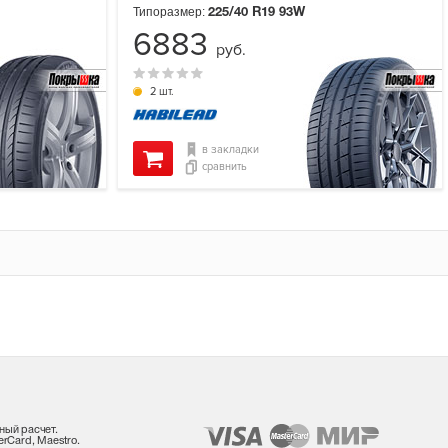
Типоразмер:
225/40 R19
93W
6883
руб.
2 шт.
в закладки
сравнить
ный расчет.
rCard, Maestro.