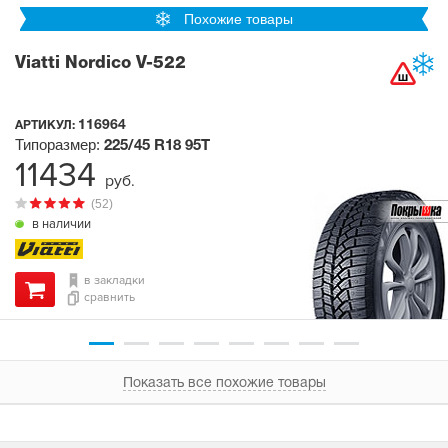
Похожие товары
Viatti Nordico V-522
116964
АРТИКУЛ:
Типоразмер:
225/45 R18
95T
11434
руб.
(52)
в наличии
в закладки
сравнить
Показать все похожие товары