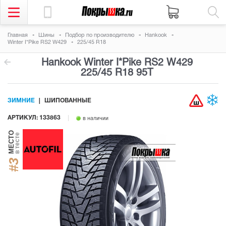
Главная
Шины
Подбор по производителю
Hankook
Winter I*Pike RS2 W429
225/45 R18
Hankook Winter I*Pike RS2 W429
225/45 R18 95T
ЗИМНИЕ
ШИПОВАННЫЕ
АРТИКУЛ: 133863
в наличии
МЕСТО
в тесте
#3