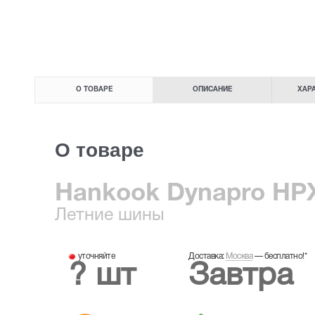
О ТОВАРЕ
ОПИСАНИЕ
ХАР
О товаре
Hankook Dynapro HPX
Летние
шины
уточняйте
Доставка:
Москва
—
бесплатно!
*
? шт
Завтра