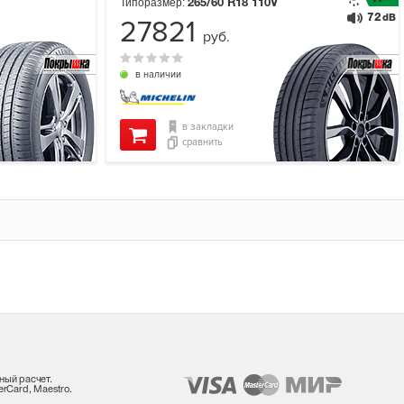
Типоразмер:
265/60 R18
110V
72
dB
27821
руб.
в наличии
в закладки
сравнить
ный расчет.
rCard, Maestro.