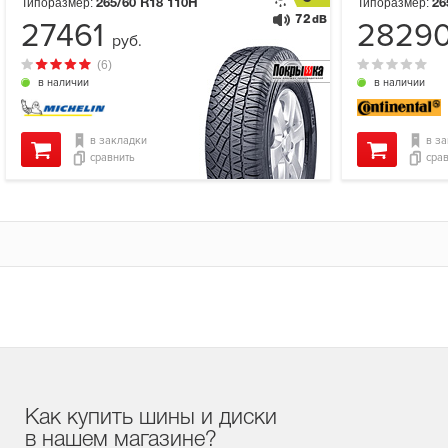
Типоразмер:
Типоразмер:
265/60 R18
110H
26
72
dB
27461
2829
руб.
(6)
в наличии
в наличии
в закладки
в з
сравнить
сра
Как купить шины и диски
в нашем магазине?