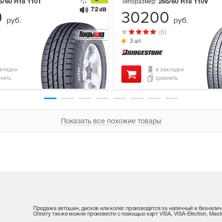
Типоразмер:
5/60 R18
110T
265/60 R18
110V
72
dB
0
30200
руб.
руб.
(6)
3 шт.
акладки
в закладки
внить
сравнить
Показать все похожие товары
Продажа автошин, дисков или колес производится за наличный и безналич
Оплату также можно произвести с помощью карт VISA, VISA-Electron, Maste