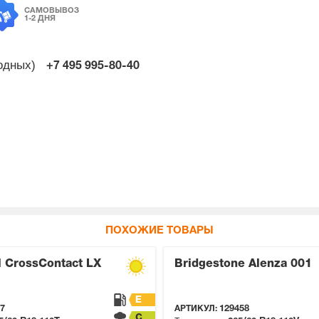
САМОВЫВОЗ
1-2 ДНЯ
ходных)
+7 495
995-80-40
ПОХОЖИЕ ТОВАРЫ
l CrossContact LX
Bridgestone Alenza 001
E
7
АРТИКУЛ:
129458
C