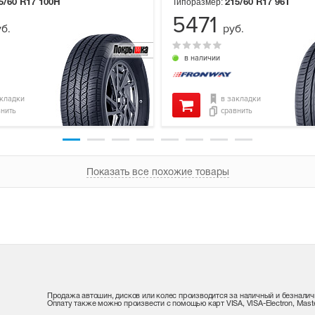
Типоразмер:
5/60 R17
100H
215/60 R17
96T
5471
б.
руб.
в наличии
акладки
в закладки
внить
сравнить
Показать все похожие товары
Продажа автошин, дисков или колес производится за наличный и безналич
Оплату также можно произвести с помощью карт VISA, VISA-Electron, Maste