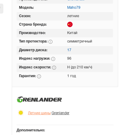
Модель:
Maho79
Сезон:
летние
Страна бренда:
Производство:
Китай
Тип протектора:
симметричный
Диаметр диска:
17
Индекс нагрузки:
96
Индекс скорости:
H (до 210 км/ч)
Гарантия:
1 год
Летние шины
Grenlander
Дополнительно: