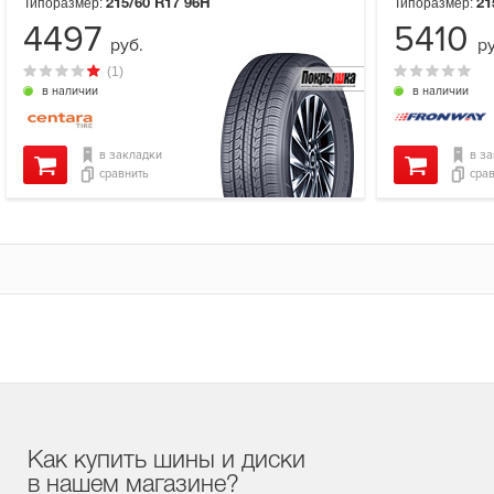
Типоразмер:
Типоразмер:
215/60 R17
96H
21
4497
5410
руб.
ру
(1)
в наличии
в наличии
в закладки
в з
сравнить
сра
Как купить шины и диски
в нашем магазине?