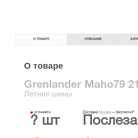
О ТОВАРЕ
ОПИСАНИЕ
ХАР
О товаре
Grenlander Maho79 21
Летние
шины
уточняйте
Доставка:
Москва
—
бесплатно!
*
? шт
Послеза