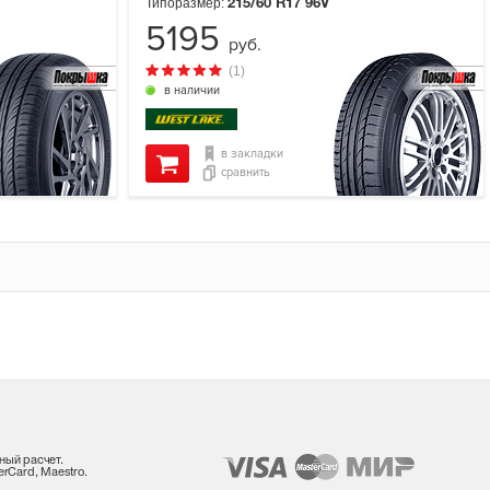
Типоразмер:
215/60 R17
96V
5195
руб.
(1)
в наличии
в закладки
сравнить
ный расчет.
rCard, Maestro.