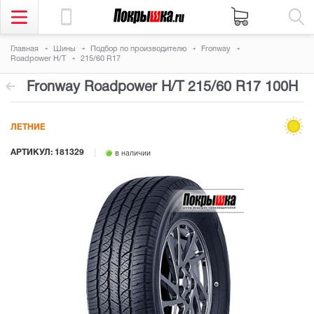
Главная
Шины
Подбор по производителю
Fronway
Roadpower H/T
215/60 R17
Fronway Roadpower H/T
215/60 R17 100H
ЛЕТНИЕ
АРТИКУЛ: 181329
в наличии