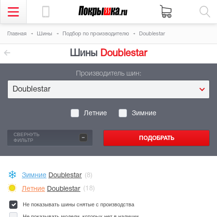
Главная
Шины
Подбор по производителю
Doublestar
Шины
Doublestar
Производитель шин:
Doublestar
Летние
Зимние
-
СВЕРНУТЬ
ФИЛЬТР
Зимние
Doublestar
(8)
Летние
Doublestar
(18)
Не показывать шины снятые с производства
Не показывать модели, которых нет в наличии