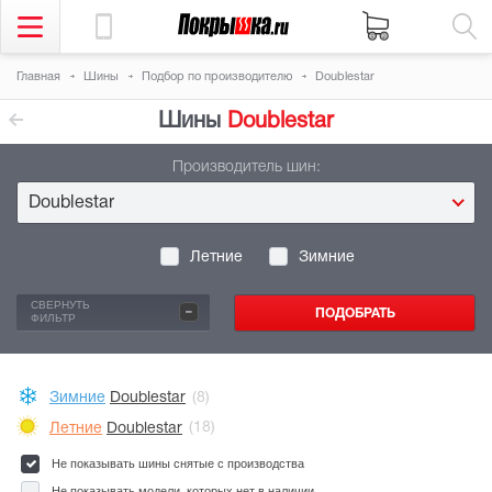
Главная
Шины
Подбор по производителю
Doublestar
Шины
Doublestar
Производитель шин:
Doublestar
Летние
Зимние
-
СВЕРНУТЬ
ФИЛЬТР
Зимние
Doublestar
(8)
Летние
Doublestar
(18)
Не показывать шины снятые с производства
Не показывать модели, которых нет в наличии