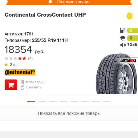
Похожие товары
Continental CrossContact UHP
C
1791
АРТИКУЛ:
C
Типоразмер:
255/55 R19
111H
73
18354
dB
руб.
(4)
2 шт.
в закладки
сравнить
Показать все похожие товары