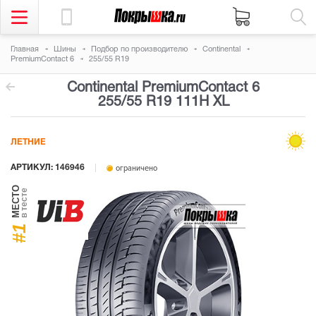
Главная
Шины
Подбор по производителю
Continental
PremiumContact 6
255/55 R19
Continental PremiumContact 6
255/55 R19 111H
XL
ЛЕТНИЕ
АРТИКУЛ: 146946
ограничено
МЕСТО
в тесте
#1