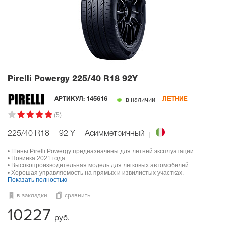
Pirelli Powergy
225/40 R18 92Y
в наличии
АРТИКУЛ:
145616
ЛЕТНИЕ
(5)
225/40 R18
92
Y
Асимметричный
• Шины Pirelli Powergy предназначены для летней эксплуатации.
• Новинка 2021 года.
• Высокопроизводительная модель для легковых автомобилей.
• Хорошая управляемость на прямых и извилистых участках.
Показать полностью
в закладки
сравнить
10227
руб.