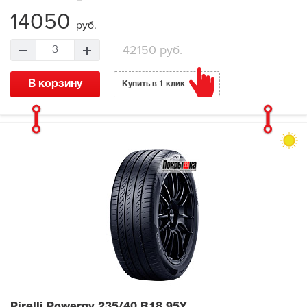
14050
руб.
=
42150 руб.
3
В корзину
Купить в 1 клик
Pirelli Powergy
235/40 R18 95Y