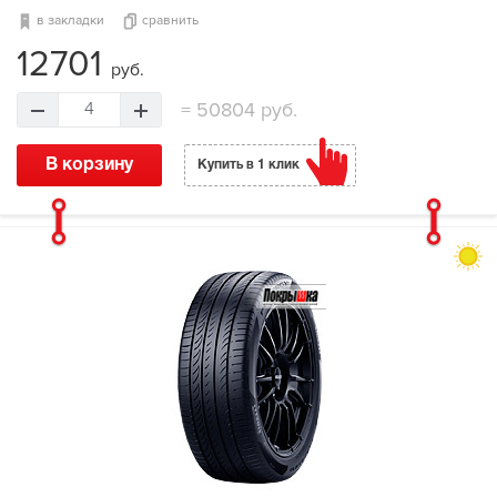
в закладки
сравнить
12701
руб.
=
50804 руб.
4
В корзину
Купить в 1 клик