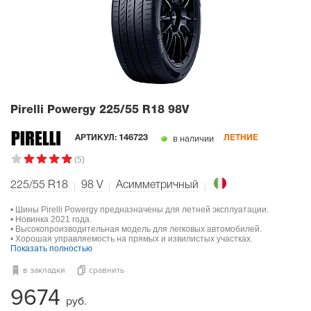
Pirelli Powergy
225/55 R18 98V
в наличии
АРТИКУЛ:
146723
ЛЕТНИЕ
(5)
225/55 R18
98
V
Асимметричный
• Шины Pirelli Powergy предназначены для летней эксплуатации.
• Новинка 2021 года.
• Высокопроизводительная модель для легковых автомобилей.
• Хорошая управляемость на прямых и извилистых участках.
Показать полностью
в закладки
сравнить
9674
руб.