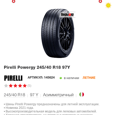
Pirelli Powergy
245/40 R18 97Y
в наличии
АРТИКУЛ:
145624
ЛЕТНИЕ
(5)
245/40 R18
97
Y
Асимметричный
• Шины Pirelli Powergy предназначены для летней эксплуатации.
• Новинка 2021 года.
• Высокопроизводительная модель для легковых автомобилей.
• Хорошая управляемость на прямых и извилистых участках.