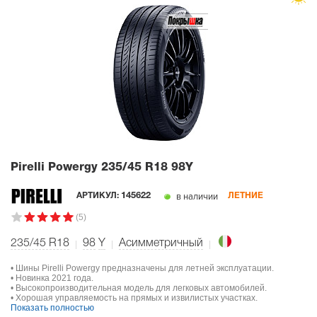
Pirelli Powergy
235/45 R18 98Y
в наличии
АРТИКУЛ:
145622
ЛЕТНИЕ
(5)
235/45 R18
98
Y
Асимметричный
• Шины Pirelli Powergy предназначены для летней эксплуатации.
• Новинка 2021 года.
• Высокопроизводительная модель для легковых автомобилей.
• Хорошая управляемость на прямых и извилистых участках.
Показать полностью