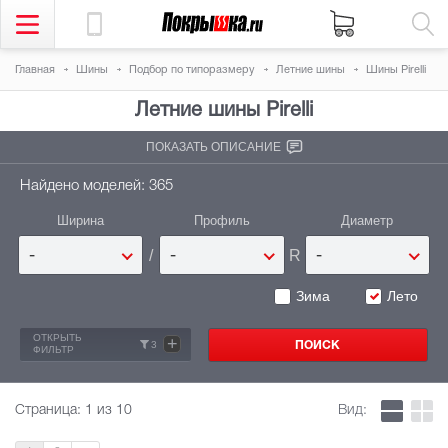
Главная
Шины
Подбор по типоразмеру
Летние шины
Шины Pirelli
Летние шины
Pirelli
ПОКАЗАТЬ ОПИСАНИЕ
Найдено моделей: 365
Ширина
Профиль
Диаметр
/
R
-
-
-
Зима
Лето
ОТКРЫТЬ
+
3
ФИЛЬТР
Страница:
1
из 10
Вид: