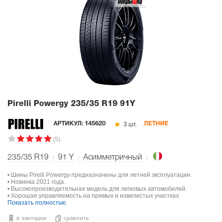
Pirelli Powergy
235/35 R19 91Y
3 шт.
АРТИКУЛ:
145620
ЛЕТНИЕ
(5)
235/35 R19
91
Y
Асимметричный
• Шины Pirelli Powergy предназначены для летней эксплуатации.
• Новинка 2021 года.
• Высокопроизводительная модель для легковых автомобилей.
• Хорошая управляемость на прямых и извилистых участках.
Показать полностью
в закладки
сравнить