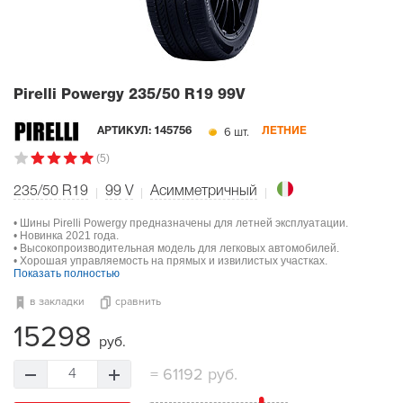
Pirelli Powergy
235/50 R19 99V
6 шт.
АРТИКУЛ:
145756
ЛЕТНИЕ
(5)
235/50 R19
99
V
Асимметричный
• Шины Pirelli Powergy предназначены для летней эксплуатации.
• Новинка 2021 года.
• Высокопроизводительная модель для легковых автомобилей.
• Хорошая управляемость на прямых и извилистых участках.
Показать полностью
в закладки
сравнить
15298
руб.
=
61192 руб.
4