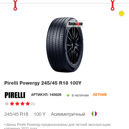
Pirelli Powergy
245/45 R18 100Y
в наличии
АРТИКУЛ:
145626
ЛЕТНИЕ
(5)
245/45 R18
100
Y
Асимметричный
• Шины Pirelli Powergy предназначены для летней эксплуатации.
• Новинка 2021 года.