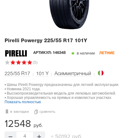
Pirelli Powergy
225/55 R17 101Y
в наличии
АРТИКУЛ:
146348
ЛЕТНИЕ
(5)
225/55 R17
101
Y
Асимметричный
• Шины Pirelli Powergy предназначены для летней эксплуатации.
• Новинка 2021 года.
• Высокопроизводительная модель для легковых автомобилей.
• Хорошая управляемость на прямых и извилистых участках.
Показать полностью
в закладки
сравнить
12548
руб.
=
50192 руб.
4