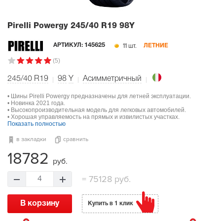
Pirelli Powergy
245/40 R19 98Y
11 шт.
АРТИКУЛ:
145625
ЛЕТНИЕ
(5)
245/40 R19
98
Y
Асимметричный
• Шины Pirelli Powergy предназначены для летней эксплуатации.
• Новинка 2021 года.
• Высокопроизводительная модель для легковых автомобилей.
• Хорошая управляемость на прямых и извилистых участках.
Показать полностью
в закладки
сравнить
18782
руб.
=
75128 руб.
4
В корзину
Купить в 1 клик