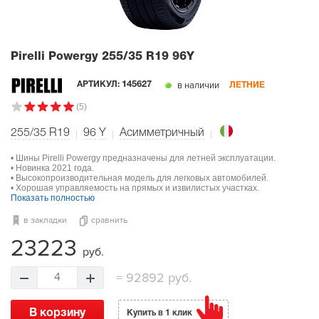
Pirelli Powergy
255/35 R19 96Y
в наличии
АРТИКУЛ:
145627
ЛЕТНИЕ
(5)
255/35 R19
96
Y
Асимметричный
• Шины Pirelli Powergy предназначены для летней эксплуатации.
• Новинка 2021 года.
• Высокопроизводительная модель для легковых автомобилей.
• Хорошая управляемость на прямых и извилистых участках.
Показать полностью
в закладки
сравнить
23223
руб.
=
92892 руб.
4
В корзину
Купить в 1 клик