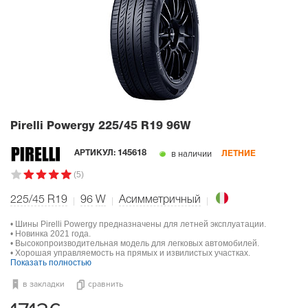
Pirelli Powergy
225/45 R19 96W
в наличии
АРТИКУЛ:
145618
ЛЕТНИЕ
(5)
225/45 R19
96
W
Асимметричный
• Шины Pirelli Powergy предназначены для летней эксплуатации.
• Новинка 2021 года.
• Высокопроизводительная модель для легковых автомобилей.
• Хорошая управляемость на прямых и извилистых участках.
Показать полностью
в закладки
сравнить