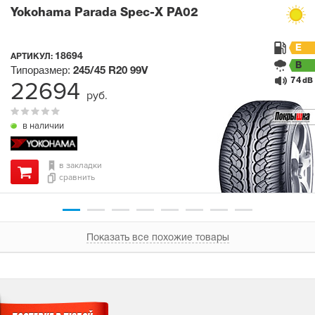
Yokohama Parada Spec-X PA02
E
18694
АРТИКУЛ:
B
Типоразмер:
245/45 R20
99V
74
22694
dB
руб.
в наличии
в закладки
сравнить
Показать все похожие товары