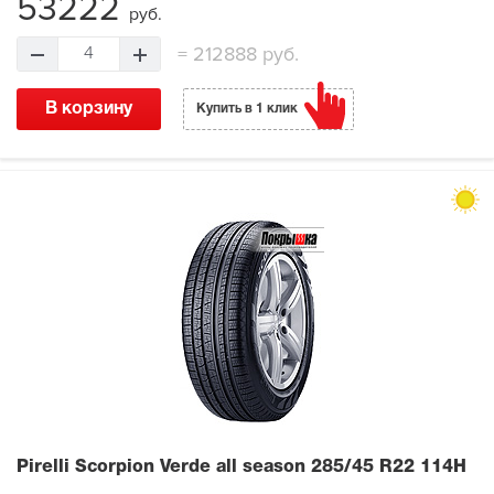
53222
руб.
=
212888 руб.
4
В корзину
Купить в 1 клик
Pirelli Scorpion Verde all season
285/45 R22 114H