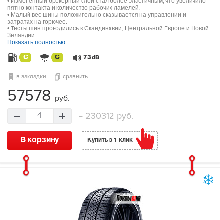
• Измененный брекерный слой стал более эластичным, что увеличило
пятно контакта и количество рабочих ламелей.
• Малый вес шины положительно сказывается на управлении и
затратах на горючее.
• Тесты шин проводились в Скандинавии, Центральной Европе и Новой
Зеландии.
Показать полностью
C
C
73
dB
в закладки
сравнить
57578
руб.
=
230312 руб.
4
В корзину
Купить в 1 клик