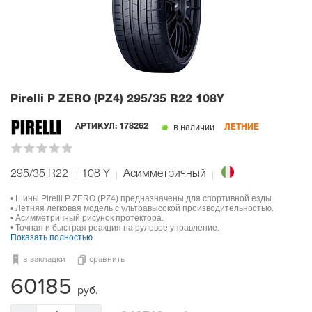
Pirelli P ZERO (PZ4)
295/35 R22 108Y
в наличии
АРТИКУЛ:
178262
ЛЕТНИЕ
295/35 R22
108
Y
Асимметричный
• Шины Pirelli P ZERO (PZ4) предназначены для спортивной езды.
• Летняя легковая модель с ультравысокой производительностью.
• Асимметричный рисунок протектора.
• Точная и быстрая реакция на рулевое управление.
Показать полностью
в закладки
сравнить
60185
руб.