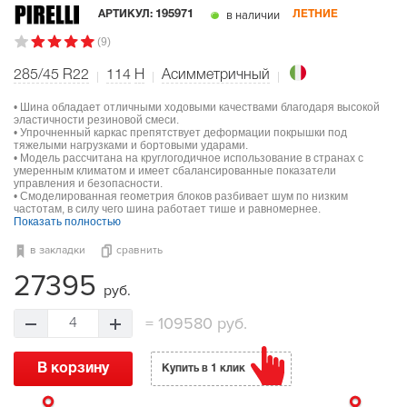
в наличии
АРТИКУЛ:
195971
ЛЕТНИЕ
(9)
285/45 R22
114
H
Асимметричный
• Шина обладает отличными ходовыми качествами благодаря высокой
эластичности резиновой смеси.
• Упрочненный каркас препятствует деформации покрышки под
тяжелыми нагрузками и бортовыми ударами.
• Модель рассчитана на круглогодичное использование в странах с
умеренным климатом и имеет сбалансированные показатели
управления и безопасности.
• Смоделированная геометрия блоков разбивает шум по низким
частотам, в силу чего шина работает тише и равномернее.
Показать полностью
в закладки
сравнить
27395
руб.
=
109580 руб.
4
В корзину
Купить в 1 клик