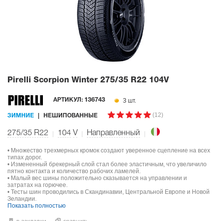
Pirelli Scorpion Winter
275/35 R22 104V
3 шт.
АРТИКУЛ:
136743
(12)
ЗИМНИЕ
НЕШИПОВАННЫЕ
275/35 R22
104
V
Направленный
• Множество трехмерных кромок создают уверенное сцепление на всех
типах дорог.
• Измененный брекерный слой стал более эластичным, что увеличило
пятно контакта и количество рабочих ламелей.
• Малый вес шины положительно сказывается на управлении и
затратах на горючее.
• Тесты шин проводились в Скандинавии, Центральной Европе и Новой
Зеландии.
Показать полностью