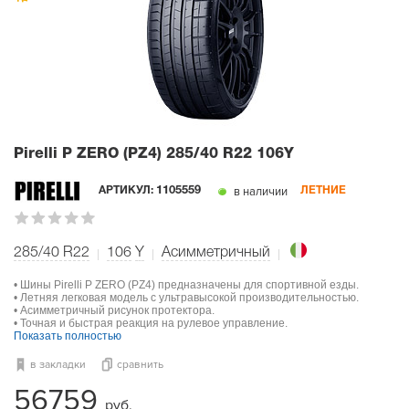
Pirelli P ZERO (PZ4)
285/40 R22 106Y
в наличии
АРТИКУЛ:
1105559
ЛЕТНИЕ
285/40 R22
106
Y
Асимметричный
• Шины Pirelli P ZERO (PZ4) предназначены для спортивной езды.
• Летняя легковая модель с ультравысокой производительностью.
• Асимметричный рисунок протектора.
• Точная и быстрая реакция на рулевое управление.
Показать полностью
в закладки
сравнить
56759
руб.