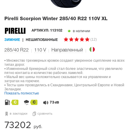
Pirelli Scorpion Winter
285/40 R22 110V XL
в наличии
АРТИКУЛ:
113102
(12)
ЗИМНИЕ
НЕШИПОВАННЫЕ
285/40 R22
110
V
Направленный
• Множество трехмерных кромок создают уверенное сцепление на всех
типах дорог.
• Измененный брекерный слой стал более эластичным, что увеличило
пятно контакта и количество рабочих ламелей.
• Малый вес шины положительно сказывается на управлении и
затратах на горючее.
• Тесты шин проводились в Скандинавии, Центральной Европе и Новой
Зеландии.
Показать полностью
C
C
73
dB
в закладки
сравнить
73202
руб.