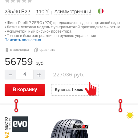
285/40 R22
110
Y
Асимметричный
• Шины Pirelli P ZERO (PZ4) предназначены для спортивной езды.
• Летняя легковая модель с ультравысокой производительностью.
• Асимметричный рисунок протектора.
• Точная и быстрая реакция на рулевое управление.
Показать полностью
в закладки
сравнить
56759
руб.
=
227036 руб.
4
В корзину
Купить в 1 клик
МЕСТО
в тесте
#1