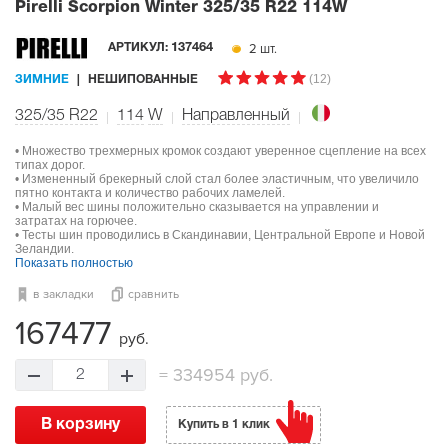
Pirelli Scorpion Winter
325/35 R22 114W
2 шт.
АРТИКУЛ:
137464
(12)
ЗИМНИЕ
НЕШИПОВАННЫЕ
325/35 R22
114
W
Направленный
• Множество трехмерных кромок создают уверенное сцепление на всех
типах дорог.
• Измененный брекерный слой стал более эластичным, что увеличило
пятно контакта и количество рабочих ламелей.
• Малый вес шины положительно сказывается на управлении и
затратах на горючее.
• Тесты шин проводились в Скандинавии, Центральной Европе и Новой
Зеландии.
Показать полностью
в закладки
сравнить
167477
руб.
=
334954 руб.
2
В корзину
Купить в 1 клик