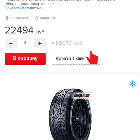
обледенелых поверхностях;
Показать полностью
в закладки
сравнить
22494
руб.
=
89976 руб.
4
В корзину
Купить в 1 клик