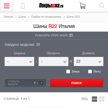
Главная
Шины
Подбор по типоразмеру
Шины R22
Шины
R22
Италия
ПОКАЗАТЬ ОПИСАНИЕ
Найдено моделей: 39
Ширина
Профиль
Диаметр
/
R
-
-
22
Зима
Лето
ОТКРЫТЬ
+
1
ФИЛЬТР
Страница:
1
из 1
Вид: