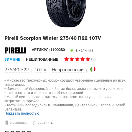
Pirelli Scorpion Winter
275/40 R22 107V
в наличии
АРТИКУЛ:
1100280
(12)
ЗИМНИЕ
НЕШИПОВАННЫЕ
275/40 R22
107
V
Направленный
• Множество трехмерных кромок создают уверенное сцепление на всех
типах дорог.
• Измененный брекерный слой стал более эластичным, что увеличило
пятно контакта и количество рабочих ламелей.
• Малый вес шины положительно сказывается на управлении и
затратах на горючее.
• Тесты шин проводились в Скандинавии, Центральной Европе и Новой
Зеландии.
Показать полностью
в закладки
сравнить