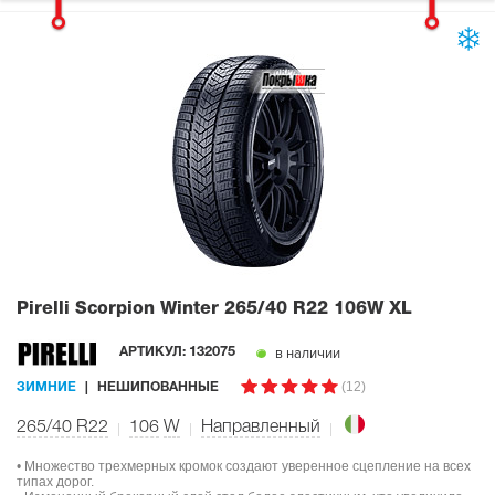
Pirelli Scorpion Winter
265/40 R22 106W XL
в наличии
АРТИКУЛ:
132075
(12)
ЗИМНИЕ
НЕШИПОВАННЫЕ
265/40 R22
106
W
Направленный
• Множество трехмерных кромок создают уверенное сцепление на всех
типах дорог.