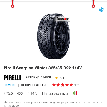
Pirelli Scorpion Winter
325/35 R22 114V
10 шт.
АРТИКУЛ:
184800
(12)
ЗИМНИЕ
НЕШИПОВАННЫЕ
325/35 R22
114
V
Направленный
• Множество трехмерных кромок создают уверенное сцепление на всех
типах дорог.