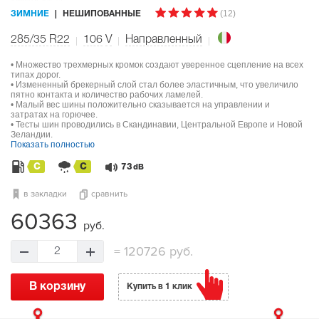
(12)
ЗИМНИЕ
НЕШИПОВАННЫЕ
285/35 R22
106
V
Направленный
• Множество трехмерных кромок создают уверенное сцепление на всех
типах дорог.
• Измененный брекерный слой стал более эластичным, что увеличило
пятно контакта и количество рабочих ламелей.
• Малый вес шины положительно сказывается на управлении и
затратах на горючее.
• Тесты шин проводились в Скандинавии, Центральной Европе и Новой
Зеландии.
Показать полностью
C
C
73
dB
в закладки
сравнить
60363
руб.
=
120726 руб.
2
В корзину
Купить в 1 клик