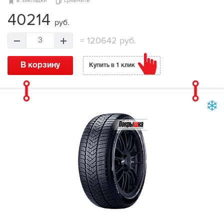
в закладки
сравнить
40214
руб.
=
120642 руб.
3
В корзину
Купить в 1 клик