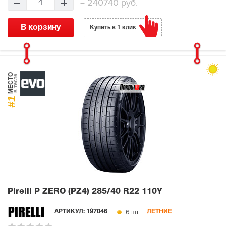
=
240740 руб.
4
В корзину
Купить в 1 клик
МЕСТО
в тесте
#1
Pirelli P ZERO (PZ4)
285/40 R22 110Y
6 шт.
АРТИКУЛ:
197046
ЛЕТНИЕ