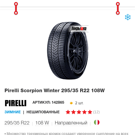
Pirelli Scorpion Winter
295/35 R22 108W
2 шт.
АРТИКУЛ:
142865
(12)
ЗИМНИЕ
НЕШИПОВАННЫЕ
295/35 R22
108
W
Направленный
• Множество трехмерных кромок создают уверенное сцепление на всех