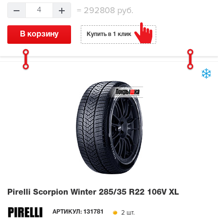
=
292808 руб.
4
В корзину
Купить в 1 клик
Pirelli Scorpion Winter
285/35 R22 106V XL
2 шт.
АРТИКУЛ:
131781