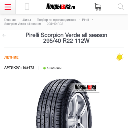
Главная
Шины
Подбор по производителю
Pirelli
Scorpion Verde all season
295/40 R22
Pirelli Scorpion Verde all season
295/40 R22 112W
ЛЕТНИЕ
АРТИКУЛ: 198472
в наличии