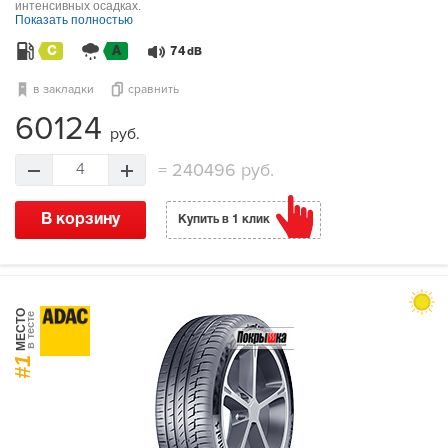
интенсивных осадках.
Показать полностью
C
A
74
dB
в закладки
сравнить
60124
руб.
=
240496 руб.
4
В корзину
Купить в 1 клик
МЕСТО
в тесте
#1