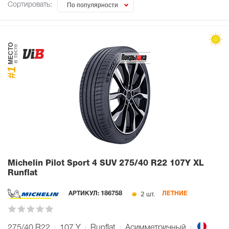
Сортировать:
По популярности
МЕСТО
в тесте
#1
Michelin Pilot Sport 4 SUV
275/40 R22 107Y XL
Runflat
2 шт.
АРТИКУЛ:
186758
ЛЕТНИЕ
275/40 R22
107
Y
Runflat
Асимметричный