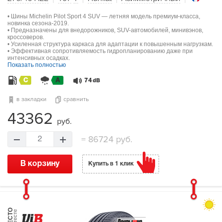
• Шины Michelin Pilot Sport 4 SUV — летняя модель премиум-класса,
новинка сезона-2019.
• Предназначены для внедорожников, SUV-автомобилей, минивэнов,
кроссоверов.
• Усиленная структура каркаса для адаптации к повышенным нагрузкам.
• Эффективная сопротивляемость гидропланированию даже при
интенсивных осадках.
Показать полностью
C
A
74
dB
в закладки
сравнить
43362
руб.
=
86724 руб.
2
В корзину
Купить в 1 клик
МЕСТО
в тесте