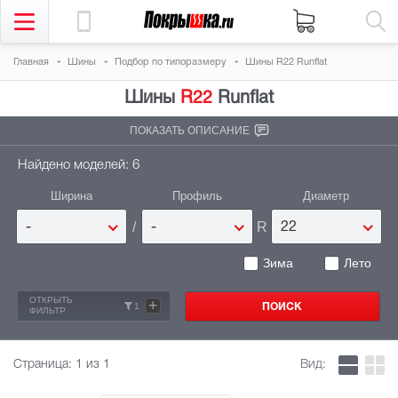
Главная
Шины
Подбор по типоразмеру
Шины R22 Runflat
Шины
R22
Runflat
ПОКАЗАТЬ ОПИСАНИЕ
Найдено моделей: 6
Ширина
Профиль
Диаметр
/
R
-
-
22
Зима
Лето
ОТКРЫТЬ
+
1
ФИЛЬТР
Страница:
1
из 1
Вид: