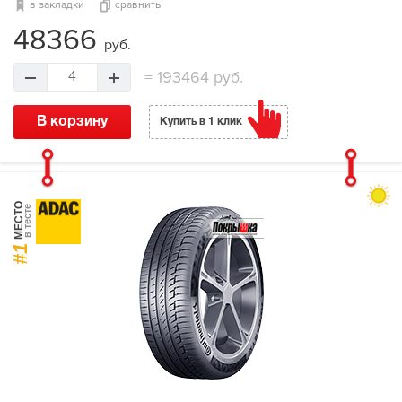
в закладки
сравнить
48366
руб.
=
193464 руб.
4
В корзину
Купить в 1 клик
МЕСТО
в тесте
#1