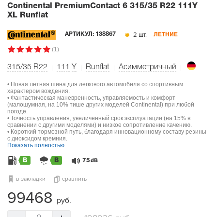
Continental PremiumContact 6
315/35 R22 111Y
XL Runflat
2 шт.
АРТИКУЛ:
138867
ЛЕТНИЕ
(1)
315/35 R22
111
Y
Runflat
Асимметричный
• Новая летняя шина для легкового автомобиля со спортивным
характером вождения.
• Фантастическая маневренность, управляемость и комфорт
(малошумная, на 10% тише других моделей Continental) при любой
погоде.
• Точность управления, увеличенный срок эксплуатации (на 15% в
сравнении с другими моделями) и низкое сопротивление качению.
• Короткий тормозной путь, благодаря инновационному составу резины
с диоксидом кремния.
Показать полностью
B
B
75
dB
в закладки
сравнить
99468
руб.