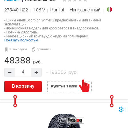
ЗИМНИЕ
НЕШИПОВАННЫЕ
275/40 R22
108
V
Runflat
Направленный
• Шины Pirelli Scorpion Winter 2 предназначены для зимней
эксплуатации.
• Фрикционная модель для кроссоверов и внедорожников.
• Новинка 2022 года.
• Инновационный компаунд с жидкими полимерами.
Показать полностью
в закладки
сравнить
48388
руб.
=
193552 руб.
4
В корзину
Купить в 1 клик