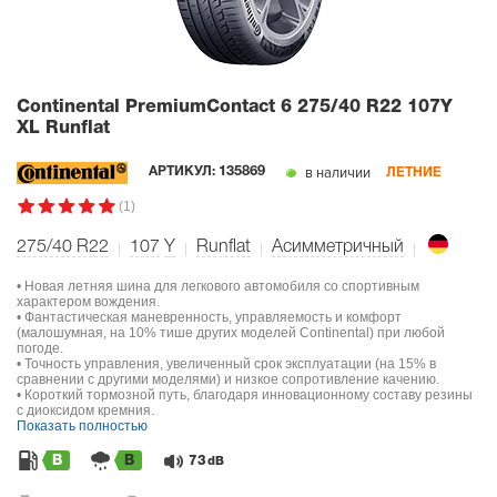
Continental PremiumContact 6
275/40 R22 107Y
XL Runflat
в наличии
АРТИКУЛ:
135869
ЛЕТНИЕ
(1)
275/40 R22
107
Y
Runflat
Асимметричный
• Новая летняя шина для легкового автомобиля со спортивным
характером вождения.
• Фантастическая маневренность, управляемость и комфорт
(малошумная, на 10% тише других моделей Continental) при любой
погоде.
• Точность управления, увеличенный срок эксплуатации (на 15% в
сравнении с другими моделями) и низкое сопротивление качению.
• Короткий тормозной путь, благодаря инновационному составу резины
с диоксидом кремния.
Показать полностью
B
B
73
dB