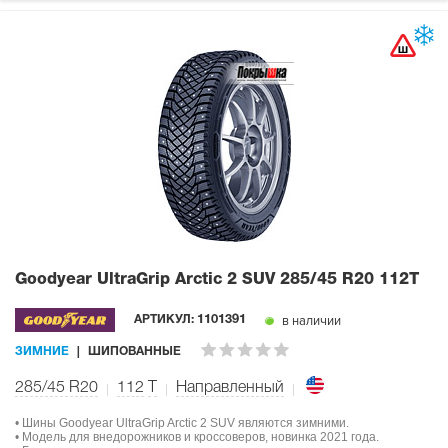
Goodyear UltraGrip Arctic 2 SUV
285/45 R20 112T
в наличии
АРТИКУЛ:
1101391
ЗИМНИЕ
ШИПОВАННЫЕ
285/45 R20
112
T
Направленный
• Шины Goodyear UltraGrip Arctic 2 SUV являются зимними.
• Модель для внедорожников и кроссоверов, новинка 2021 года.