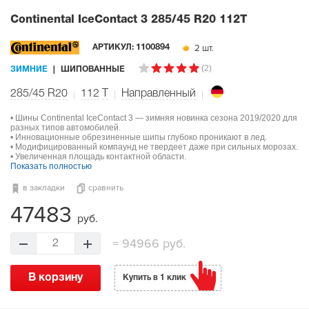
Continental IceContact 3
285/45 R20 112T
2 шт.
АРТИКУЛ:
1100894
(2)
ЗИМНИЕ
ШИПОВАННЫЕ
285/45 R20
112
T
Направленный
• Шины Continental IceContact 3 — зимняя новинка сезона 2019/2020 для
разных типов автомобилей.
• Инновационные обрезиненные шипы глубоко проникают в лед.
• Модифицированный компаунд не твердеет даже при сильных морозах.
• Увеличенная площадь контактной области.
Показать полностью
в закладки
сравнить
47483
руб.
=
94966 руб.
2
В корзину
Купить в 1 клик