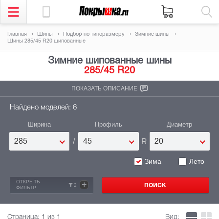
Главная
Шины
Подбор по типоразмеру
Зимние шины
Шины 285/45 R20 шипованные
Зимние шипованные шины
285/45 R20
ПОКАЗАТЬ ОПИСАНИЕ
Найдено моделей: 6
Ширина
Профиль
Диаметр
/
R
285
45
20
Зима
Лето
ОТКРЫТЬ
+
2
ФИЛЬТР
Страница:
1
из 1
Вид: