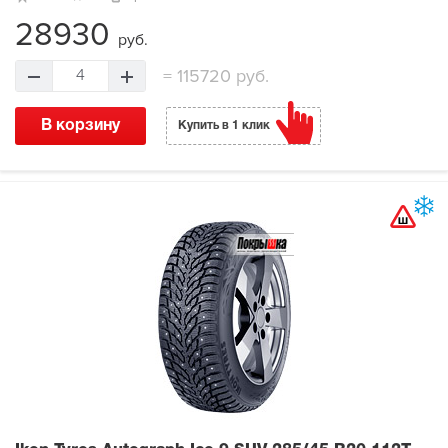
28930
руб.
=
115720 руб.
4
В корзину
Купить в 1 клик