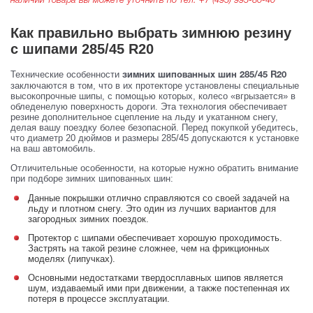
наличии товара вы можете уточнить по тел:
+7 (495) 995-80-40
Как правильно выбрать зимнюю резину
с шипами 285/45 R20
Технические особенности
зимних шипованных шин 285/45 R20
заключаются в том, что в их протекторе установлены специальные
высокопрочные шипы, с помощью которых, колесо «вгрызается» в
обледенелую поверхность дороги. Эта технология обеспечивает
резине дополнительное сцепление на льду и укатанном снегу,
делая вашу поездку более безопасной. Перед покупкой убедитесь,
что диаметр 20 дюймов и размеры 285/45 допускаются к установке
на ваш автомобиль.
Отличительные особенности, на которые нужно обратить внимание
при подборе зимних шипованных шин:
Данные покрышки отлично справляются со своей задачей на
льду и плотном снегу. Это один из лучших вариантов для
загородных зимних поездок.
Протектор с шипами обеспечивает хорошую проходимость.
Застрять на такой резине сложнее, чем на фрикционных
моделях (липучках).
Основными недостатками твердосплавных шипов является
шум, издаваемый ими при движении, а также постепенная их
потеря в процессе эксплуатации.