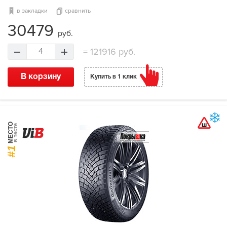
в закладки
сравнить
30479
руб.
=
121916 руб.
4
В корзину
Купить в 1 клик
МЕСТО
в тесте
#1