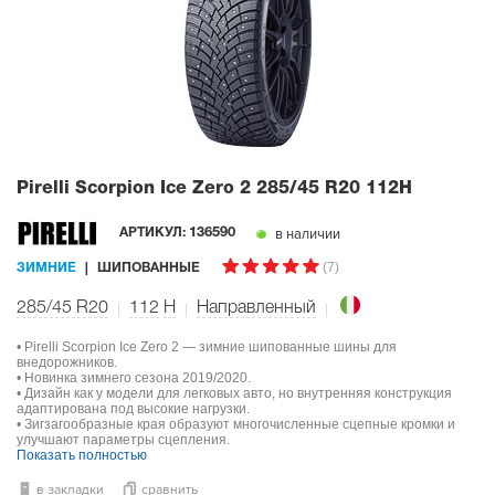
Pirelli Scorpion Ice Zero 2
285/45 R20 112H
в наличии
АРТИКУЛ:
136590
(7)
ЗИМНИЕ
ШИПОВАННЫЕ
285/45 R20
112
H
Направленный
• Pirelli Scorpion Ice Zero 2 — зимние шипованные шины для
внедорожников.
• Новинка зимнего сезона 2019/2020.
• Дизайн как у модели для легковых авто, но внутренняя конструкция
адаптирована под высокие нагрузки.
• Зигзагообразные края образуют многочисленные сцепные кромки и
улучшают параметры сцепления.
Показать полностью
в закладки
сравнить