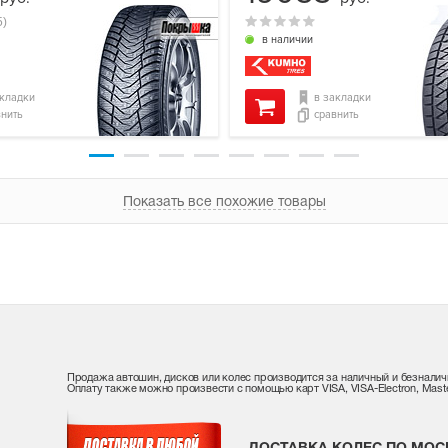
5)
в наличии
акладки
в закладки
внить
сравнить
Показать все похожие товары
Продажа автошин, дисков или колес производится за наличный и безналич
Оплату также можно произвести с помощью карт VISA, VISA-Electron, Maste